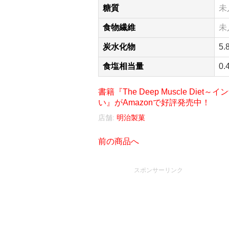
糖質
未
食物繊維
未
炭水化物
5.
食塩相当量
0.
書籍『The Deep Muscle D
い』がAmazonで好評発売中！
店舗:
明治製菓
前の商品へ
スポンサーリンク