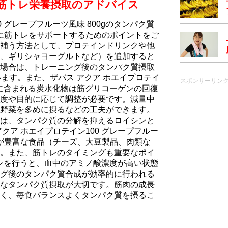
す筋トレ栄養摂取のアドバイス
0 グレープフルーツ風味 800gのタンパク質
的に筋トレをサポートするためのポイントをご
補う方法として、プロテインドリンクや他
、ギリシャヨーグルトなど）を追加すると
場合は、トレーニング後のタンパク質摂取
ています。また、ザバス アクア ホエイプロテイ
スポンサーリン
0gに含まれる炭水化物は筋グリコーゲンの回復
度や目的に応じて調整が必要です。減量中
野菜を多めに摂るなどの工夫ができます。
は、タンパク質の分解を抑えるロイシンと
クア ホエイプロテイン100 グレープフルー
ンが豊富な食品（チーズ、大豆製品、肉類な
。また、筋トレのタイミングも重要なポイ
トレを行うと、血中のアミノ酸濃度が高い状態
グ後のタンパク質合成が効率的に行われる
なタンパク質摂取が大切です。筋肉の成長
く、毎食バランスよくタンパク質を摂るこ