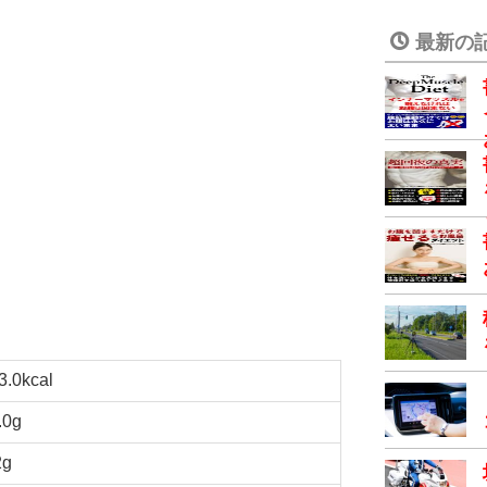
最新の
3.0kcal
.0g
2g