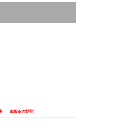
表
市販薬の効能
ク