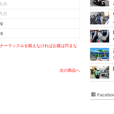
入力
入力
8g
4g
iet～インナーマッスルを鍛えなければお腹は凹まな
次の商品へ
Faceb