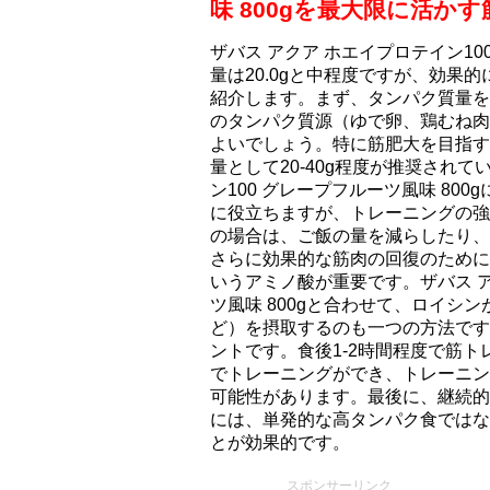
味 800gを最大限に活か
ザバス アクア ホエイプロテイン10
量は20.0gと中程度ですが、効果
紹介します。まず、タンパク質量を
のタンパク質源（ゆで卵、鶏むね肉
よいでしょう。特に筋肥大を目指す
量として20-40g程度が推奨され
ン100 グレープフルーツ風味 80
に役立ちますが、トレーニングの強
の場合は、ご飯の量を減らしたり、
さらに効果的な筋肉の回復のために
いうアミノ酸が重要です。ザバス ア
ツ風味 800gと合わせて、ロイシ
ど）を摂取するのも一つの方法です
ントです。食後1-2時間程度で筋
でトレーニングができ、トレーニン
可能性があります。最後に、継続的
には、単発的な高タンパク食ではな
とが効果的です。
スポンサーリンク