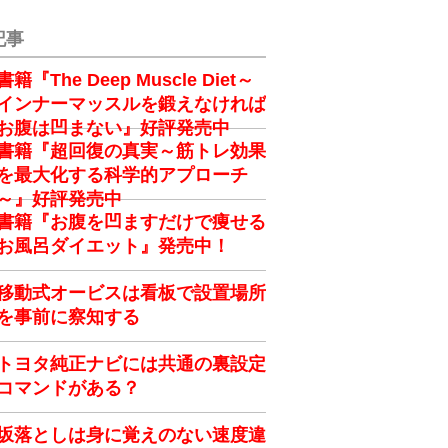
記事
書籍『The Deep Muscle Diet～
インナーマッスルを鍛えなければ
お腹は凹まない』好評発売中
書籍『超回復の真実～筋トレ効果
を最大化する科学的アプローチ
～』好評発売中
書籍『お腹を凹ますだけで痩せる
お風呂ダイエット』発売中！
移動式オービスは看板で設置場所
を事前に察知する
トヨタ純正ナビには共通の裏設定
コマンドがある？
坂落としは身に覚えのない速度違