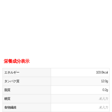
栄養成分表示
エネルギー
103.0kcal
タンパク質
12.0g
脂質
0.2g
糖質
未入力
食物繊維
未入力