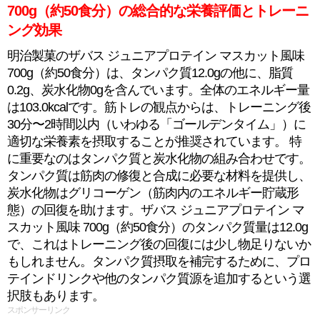
700g（約50食分）の総合的な栄養評価とトレーニ
ング効果
明治製菓のザバス ジュニアプロテイン マスカット風味
700g（約50食分）は、タンパク質12.0gの他に、脂質
0.2g、炭水化物0gを含んでいます。全体のエネルギー量
は103.0kcalです。筋トレの観点からは、トレーニング後
30分〜2時間以内（いわゆる「ゴールデンタイム」）に
適切な栄養素を摂取することが推奨されています。 特
に重要なのはタンパク質と炭水化物の組み合わせです。
タンパク質は筋肉の修復と合成に必要な材料を提供し、
炭水化物はグリコーゲン（筋肉内のエネルギー貯蔵形
態）の回復を助けます。ザバス ジュニアプロテイン マ
スカット風味 700g（約50食分）のタンパク質量は12.0g
で、これはトレーニング後の回復には少し物足りないか
もしれません。タンパク質摂取を補完するために、プロ
テインドリンクや他のタンパク質源を追加するという選
択肢もあります。
スポンサーリンク