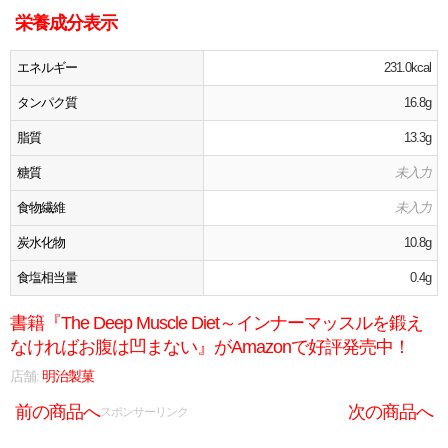
栄養成分表示
エネルギー
231.0kcal
タンパク質
16.8g
脂質
13.3g
糖質
未入力
食物繊維
未入力
炭水化物
10.8g
食塩相当量
0.4g
書籍『The Deep Muscle Diet～インナーマッスルを鍛え
なければお腹は凹まない』がAmazonで好評発売中！
店舗:
明治製菓
前の商品へ
次の商品へ
スポンサーリンク