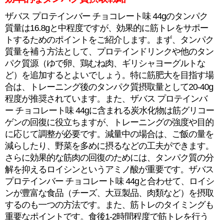
ザバス プロテインバー チョコレート味 44gのタンパク
質量は16.8gと中程度ですが、効果的に筋トレをサポー
トするためのポイントをご紹介します。まず、タンパク
質量を補う方法として、プロテインドリンクや他のタン
パク質源（ゆで卵、鶏むね肉、ギリシャヨーグルトな
ど）を追加するとよいでしょう。特に筋肥大を目指す場
合は、トレーニング後のタンパク質摂取量として20-40g
程度が推奨されています。また、ザバス プロテインバ
ー チョコレート味 44gに含まれる炭水化物は筋グリコー
ゲンの回復に役立ちますが、トレーニングの強度や目的
に応じて調整が必要です。減量中の場合は、ご飯の量を
減らしたり、野菜を多めに摂るなどの工夫ができます。
さらに効果的な筋肉の回復のためには、タンパク質の分
解を抑えるロイシンというアミノ酸が重要です。ザバス
プロテインバー チョコレート味 44gと合わせて、ロイシ
ンが豊富な食品（チーズ、大豆製品、肉類など）を摂取
するのも一つの方法です。また、筋トレのタイミングも
重要なポイントです。食後1-2時間程度で筋トレを行う