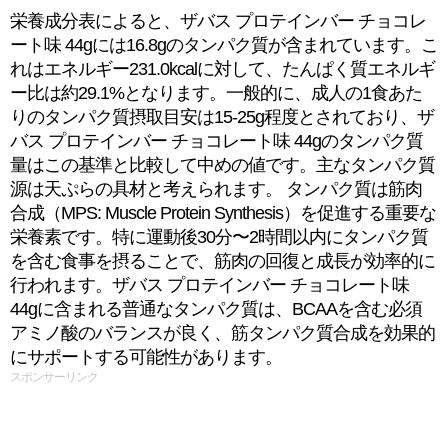
栄養成分表によると、ザバス プロテインバー チョコレ
ート味 44gには16.8gのタンパク質が含まれています。こ
れはエネルギー231.0kcalに対して、たんぱく質エネルギ
ー比は約29.1%となります。一般的に、成人の1食あた
りのタンパク質摂取目安は15-25g程度とされており、ザ
バス プロテインバー チョコレート味 44gのタンパク質
量はこの基準と比較して中めの値です。主なタンパク質
源は天ぷらの具材と考えられます。 タンパク質は筋肉
合成（MPS: Muscle Protein Synthesis）を促進する重要な
栄養素です。特に運動後30分〜2時間以内にタンパク質
を含む食事を摂ることで、筋肉の回復と成長が効率的に
行われます。ザバス プロテインバー チョコレート味
44gに含まれる普通なタンパク質は、BCAAを含む必須
アミノ酸のバランスが良く、筋タンパク質合成を効果的
にサポートする可能性があります。
スポンサーリンク