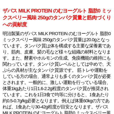
ザバス MILK PROTEIN のむヨーグルト 脂肪0 ミッ
クスベリー風味 250gのタンパク質量と筋肉づくり
への貢献度
明治製菓のザバス MILK PROTEIN のむヨーグルト 脂肪0
ミックスベリー風味 250gのタンパク質量は20.0gとなっ
ています。タンパク質は体を構成する主要な栄養素であ
り、筋肉、皮膚、髪の毛など様々な組織の材料となりま
す。また、酵素やホルモンの生成、免疫機能の維持にも
関わっています。タンパク質レベルとしては中めで、天
ぷらの具材が主なタンパク質源です。 筋トレや運動を
している方の場合、通常よりも多くのタンパク質が必要
とされます。一般的に、激しい運動を行っている場合、
体重1kgあたり1日1.6-2.2g程度のタンパク質が推奨され
ています。これを1日3食で均等に分けると、1食あたり
約0.5-0.7g/kg必要となります。例えば体重60kgの方であ
れば、1食あたり30-42g程度が目安となります。ザバス
MILK PROTEIN のむヨーグルト 脂肪0 ミックスベリー風