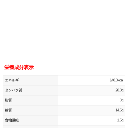
栄養成分表示
エネルギー
140.0kcal
タンパク質
20.0g
脂質
0g
糖質
14.5g
食物繊維
1.5g