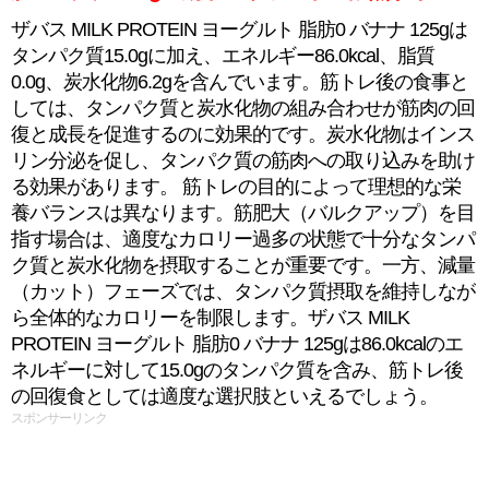
ザバス MILK PROTEIN ヨーグルト 脂肪0 バナナ 125gは
タンパク質15.0gに加え、エネルギー86.0kcal、脂質
0.0g、炭水化物6.2gを含んでいます。筋トレ後の食事と
しては、タンパク質と炭水化物の組み合わせが筋肉の回
復と成長を促進するのに効果的です。炭水化物はインス
リン分泌を促し、タンパク質の筋肉への取り込みを助け
る効果があります。 筋トレの目的によって理想的な栄
養バランスは異なります。筋肥大（バルクアップ）を目
指す場合は、適度なカロリー過多の状態で十分なタンパ
ク質と炭水化物を摂取することが重要です。一方、減量
（カット）フェーズでは、タンパク質摂取を維持しなが
ら全体的なカロリーを制限します。ザバス MILK
PROTEIN ヨーグルト 脂肪0 バナナ 125gは86.0kcalのエ
ネルギーに対して15.0gのタンパク質を含み、筋トレ後
の回復食としては適度な選択肢といえるでしょう。
スポンサーリンク