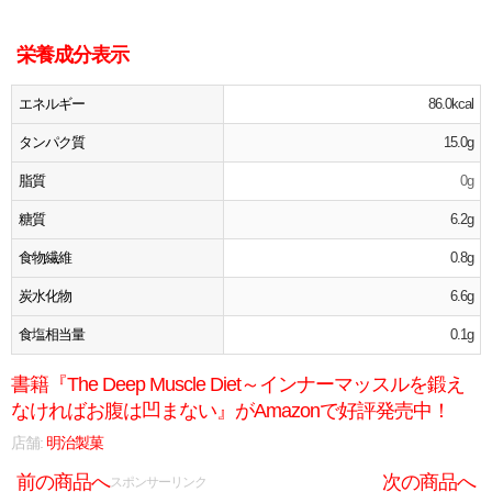
栄養成分表示
エネルギー
86.0kcal
タンパク質
15.0g
脂質
0g
糖質
6.2g
食物繊維
0.8g
炭水化物
6.6g
食塩相当量
0.1g
書籍『The Deep Muscle Diet～インナーマッスルを鍛え
なければお腹は凹まない』がAmazonで好評発売中！
店舗:
明治製菓
前の商品へ
次の商品へ
スポンサーリンク