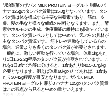
明治製菓のザバス MILK PROTEIN ヨーグルト 脂肪0 バ
ナナ 125gのタンパク質量は15.0gとなっています。タン
パク質は体を構成する主要な栄養素であり、筋肉、皮
膚、髪の毛など様々な組織の材料となります。また、酵
素やホルモンの生成、免疫機能の維持にも関わっていま
す。タンパク質レベルとしては中めで、天ぷらの具材が
主なタンパク質源です。 筋トレや運動をしている方の
場合、通常よりも多くのタンパク質が必要とされます。
一般的に、激しい運動を行っている場合、体重1kgあた
り1日1.6-2.2g程度のタンパク質が推奨されています。こ
れを1日3食で均等に分けると、1食あたり約0.5-0.7g/kg
必要となります。例えば体重60kgの方であれば、1食あ
たり30-42g程度が目安となります。ザバス MILK
PROTEIN ヨーグルト 脂肪0 バナナ 125gのタンパク質量
はこの観点から見ると中めの量といえます。
スポンサーリンク