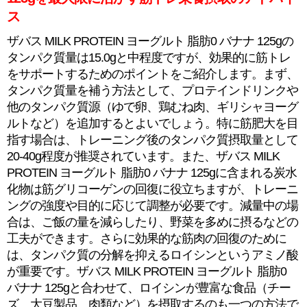
ス
ザバス MILK PROTEIN ヨーグルト 脂肪0 バナナ 125gの
タンパク質量は15.0gと中程度ですが、効果的に筋トレ
をサポートするためのポイントをご紹介します。まず、
タンパク質量を補う方法として、プロテインドリンクや
他のタンパク質源（ゆで卵、鶏むね肉、ギリシャヨーグ
ルトなど）を追加するとよいでしょう。特に筋肥大を目
指す場合は、トレーニング後のタンパク質摂取量として
20-40g程度が推奨されています。また、ザバス MILK
PROTEIN ヨーグルト 脂肪0 バナナ 125gに含まれる炭水
化物は筋グリコーゲンの回復に役立ちますが、トレーニ
ングの強度や目的に応じて調整が必要です。減量中の場
合は、ご飯の量を減らしたり、野菜を多めに摂るなどの
工夫ができます。さらに効果的な筋肉の回復のために
は、タンパク質の分解を抑えるロイシンというアミノ酸
が重要です。ザバス MILK PROTEIN ヨーグルト 脂肪0
バナナ 125gと合わせて、ロイシンが豊富な食品（チー
ズ、大豆製品、肉類など）を摂取するのも一つの方法で