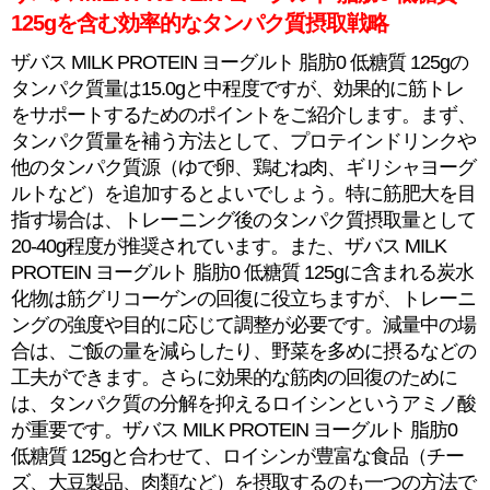
125gを含む効率的なタンパク質摂取戦略
ザバス MILK PROTEIN ヨーグルト 脂肪0 低糖質 125gの
タンパク質量は15.0gと中程度ですが、効果的に筋トレ
をサポートするためのポイントをご紹介します。まず、
タンパク質量を補う方法として、プロテインドリンクや
他のタンパク質源（ゆで卵、鶏むね肉、ギリシャヨーグ
ルトなど）を追加するとよいでしょう。特に筋肥大を目
指す場合は、トレーニング後のタンパク質摂取量として
20-40g程度が推奨されています。また、ザバス MILK
PROTEIN ヨーグルト 脂肪0 低糖質 125gに含まれる炭水
化物は筋グリコーゲンの回復に役立ちますが、トレーニ
ングの強度や目的に応じて調整が必要です。減量中の場
合は、ご飯の量を減らしたり、野菜を多めに摂るなどの
工夫ができます。さらに効果的な筋肉の回復のために
は、タンパク質の分解を抑えるロイシンというアミノ酸
が重要です。ザバス MILK PROTEIN ヨーグルト 脂肪0
低糖質 125gと合わせて、ロイシンが豊富な食品（チー
ズ、大豆製品、肉類など）を摂取するのも一つの方法で