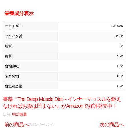
栄養成分表示
エネルギー
84.0kcal
タンパク質
15.0g
脂質
0g
糖質
5.9g
食物繊維
0.8g
炭水化物
6.3g
食塩相当量
0.2g
書籍『The Deep Muscle Diet～インナーマッスルを鍛え
なければお腹は凹まない』がAmazonで好評発売中！
店舗:
明治製菓
前の商品へ
次の商品へ
スポンサーリンク