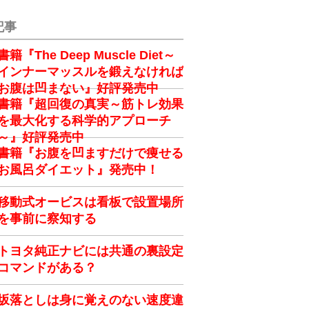
記事
書籍『The Deep Muscle Diet～
インナーマッスルを鍛えなければ
お腹は凹まない』好評発売中
書籍『超回復の真実～筋トレ効果
を最大化する科学的アプローチ
～』好評発売中
書籍『お腹を凹ますだけで痩せる
お風呂ダイエット』発売中！
移動式オービスは看板で設置場所
を事前に察知する
トヨタ純正ナビには共通の裏設定
コマンドがある？
坂落としは身に覚えのない速度違