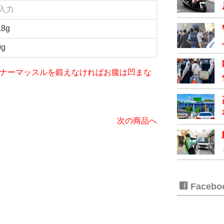
入力
.8g
0g
iet～インナーマッスルを鍛えなければお腹は凹まな
次の商品へ
Faceb