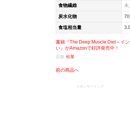
食物繊維
未
炭水化物
70
食塩相当量
3.
書籍『The Deep Muscle D
い』がAmazonで好評発売中！
店舗:
松屋
前の商品へ
スポンサーリンク