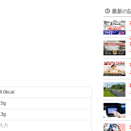
最新の
4.0kcal
.5g
.3g
入力