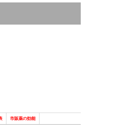
表
市販薬の効能
ク