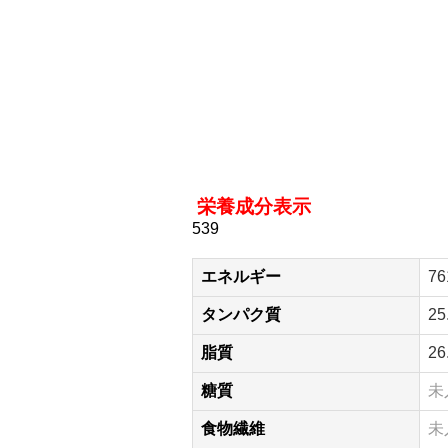
栄養成分表示
539
エネルギー
76
タンパク質
25
脂質
26
糖質
未
食物繊維
未