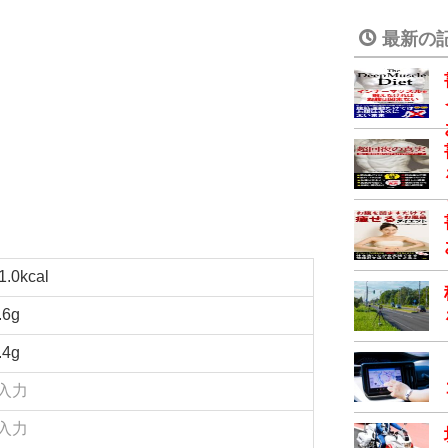
最新の
1.0kcal
.6g
.4g
入力
入力