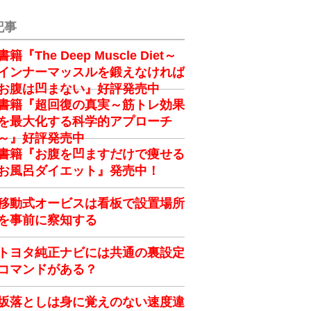
記事
書籍『The Deep Muscle Diet～
インナーマッスルを鍛えなければ
お腹は凹まない』好評発売中
書籍『超回復の真実～筋トレ効果
を最大化する科学的アプローチ
～』好評発売中
書籍『お腹を凹ますだけで痩せる
お風呂ダイエット』発売中！
移動式オービスは看板で設置場所
を事前に察知する
トヨタ純正ナビには共通の裏設定
コマンドがある？
坂落としは身に覚えのない速度違