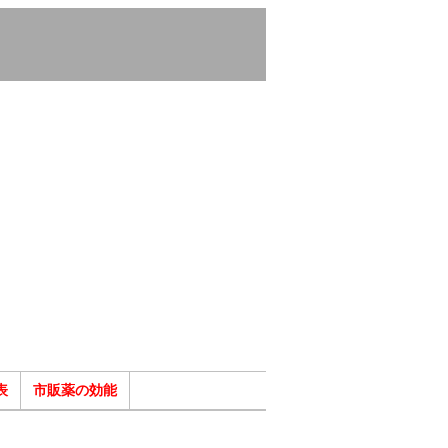
表
市販薬の効能
ク