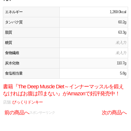
エネルギー
1,269.0kcal
タンパク質
60.2g
脂質
63.3g
糖質
未入力
食物繊維
未入力
炭水化物
110.7g
食塩相当量
5.8g
書籍『The Deep Muscle Diet～インナーマッスルを鍛え
なければお腹は凹まない』がAmazonで好評発売中！
店舗:
びっくりドンキー
前の商品へ
次の商品へ
スポンサーリンク