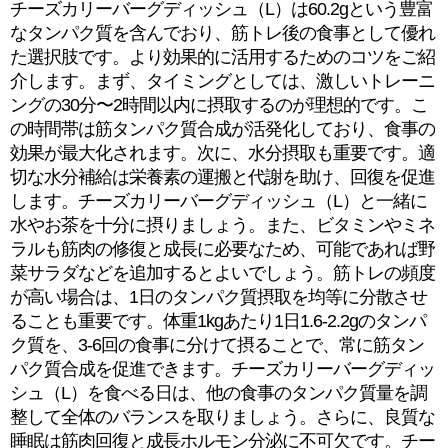
チーズカリーバーグディッシュ（L）は60.2gという豊富
なタンパク質を含んでおり、筋トレ後の食事として優れ
た選択肢です。より効果的に活用するためのコツをご紹
介します。まず、タイミングとしては、激しいトレーニ
ングの30分〜2時間以内に摂取するのが理想的です。こ
の時間帯は筋タンパク質合成が活発化しており、食事の
効果が最大化されます。次に、水分摂取も重要です。適
切な水分補給は栄養素の運搬と代謝を助け、回復を促進
します。チーズカリーバーグディッシュ（L）と一緒に
水やお茶を十分に摂りましょう。また、ビタミンやミネ
ラルも筋肉の修復と成長に必要なため、可能であれば野
菜サラダなどを追加するとよいでしょう。筋トレの頻度
が高い場合は、1日のタンパク質摂取を均等に分散させ
ることも重要です。体重1kgあたり1日1.6-2.2gのタンパ
ク質を、3-6回の食事に分けて摂ることで、常に筋タン
パク質合成を促進できます。チーズカリーバーグディッ
シュ（L）を食べる日は、他の食事のタンパク質量を調
整して全体のバランスを取りましょう。さらに、良質な
睡眠は筋肉回復と成長ホルモン分泌に不可欠です。チー