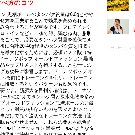
食べ方のコツ
ン 黒糖ボールのタンパク質量は0.6gとやや
せ方を工夫することで効果を高められま
み合わせることが重要です。プロテインシ
ロテインなど）、ゆで卵、鶏むね肉、脂肪
ることで、必要なタンパク質量を確保でき
に合計20-40g程度のタンパク質を摂取す
スポンサーリン
を最大化するためには、必須アミノ酸（特
ドーナツポップ オールドファッション 黒糖
品やサプリメントを摂取することも一つの
グも効果に影響します。ドーナツポップ オ
食べる前にトレーニングを行い、トレーニン
に摂取するというパターンも効果的です。
要です。筋肥大を目指す場合は、ドーナツ
糖ボールに加えてタンパク質と炭水化物を多め
プ オールドファッション 黒糖ボールのご飯
として脂質の少ないものを選ぶとよいでし
事だけでなく適切なトレーニング方法（適
眠も欠かせません。これらの要素を総合的
オールドファッション 黒糖ボールのようなタ
効果的に筋肉づくりをサポートできます。