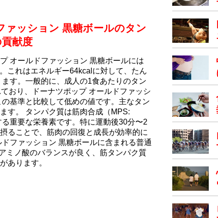
ファッション 黒糖ボールのタン
の貢献度
プ オールドファッション 黒糖ボールには
。これはエネルギー64kcalに対して、たん
ります。一般的に、成人の1食あたりのタン
されており、ドーナツポップ オールドファッシ
この基準と比較して低めの値です。主なタン
す。 タンパク質は筋肉合成（MPS:
is）を促進する重要な栄養素です。特に運動後30分〜2
摂ることで、筋肉の回復と成長が効率的に
ルドファッション 黒糖ボールに含まれる普通
須アミノ酸のバランスが良く、筋タンパク質
があります。