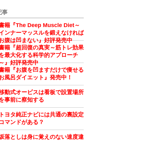
記事
書籍『The Deep Muscle Diet～
インナーマッスルを鍛えなければ
お腹は凹まない』好評発売中
書籍『超回復の真実～筋トレ効果
を最大化する科学的アプローチ
～』好評発売中
書籍『お腹を凹ますだけで痩せる
お風呂ダイエット』発売中！
移動式オービスは看板で設置場所
を事前に察知する
トヨタ純正ナビには共通の裏設定
コマンドがある？
坂落としは身に覚えのない速度違