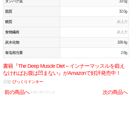
タンパク質
33.5g
脂質
32.0g
糖質
未入力
食物繊維
未入力
炭水化物
108.4g
食塩相当量
2.8g
書籍『The Deep Muscle Diet～インナーマッスルを鍛え
なければお腹は凹まない』がAmazonで好評発売中！
店舗:
びっくりドンキー
前の商品へ
次の商品へ
スポンサーリンク