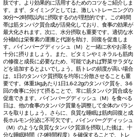
肢です。より効果的に活用するためのコツをご紹介しま
す。まず、タイミングとしては、激しいトレーニングの
30分〜2時間以内に摂取するのが理想的です。この時間
帯は筋タンパク質合成が活発化しており、食事の効果が
最大化されます。次に、水分摂取も重要です。適切な水
分補給は栄養素の運搬と代謝を助け、回復を促進しま
す。パインバーグディッシュ（M）と一緒に水やお茶を
十分に摂りましょう。また、ビタミンやミネラルも筋肉
の修復と成長に必要なため、可能であれば野菜サラダな
どを追加するとよいでしょう。筋トレの頻度が高い場合
は、1日のタンパク質摂取を均等に分散させることも重
要です。体重1kgあたり1日1.6-2.2gのタンパク質を、3-6
回の食事に分けて摂ることで、常に筋タンパク質合成を
促進できます。パインバーグディッシュ（M）を食べる
日は、他の食事のタンパク質量を調整して全体のバラン
スを取りましょう。さらに、良質な睡眠は筋肉回復と成
長ホルモン分泌に不可欠です。パインバーグディッシュ
（M）のような良質なタンパク質源を摂取した後は、十
分な睡眠時間（7-9時間程度）を確保することで、トレ