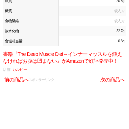
脂質
20.8g
糖質
未入力
食物繊維
未入力
炭水化物
32.7g
食塩相当量
0.8g
書籍『The Deep Muscle Diet～インナーマッスルを鍛え
なければお腹は凹まない』がAmazonで好評発売中！
店舗:
カルビー
前の商品へ
次の商品へ
スポンサーリンク