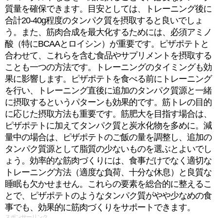
質量を確保できます。目安としては、トレーニング後に
合計20-40g程度のタンパク質を摂取すると良いでしょ
う。また、筋肉合成を最大化するためには、必須アミノ
酸（特にBCAAとロイシン）が重要です。ピザポテトと
合わせて、これらを含む食品やサプリメントを摂取する
ことも一つの方法です。トレーニングのタイミングも効
果に影響します。ピザポテトを食べる前にトレーニング
を行い、トレーニング直後に追加のタンパク質源と一緒
に摂取するというパターンも効果的です。筋トレの目的
に応じた摂取方法も重要です。筋肥大を目指す場合は、
ピザポテトに加えてタンパク質と炭水化物を多めに。減
量中の場合は、ピザポテトのご飯の量を調整し、追加の
タンパク質源として脂質の少ないものを選ぶとよいでし
ょう。効率的な筋肉づくりには、食事だけでなく適切な
トレーニング方法（適度な負荷、十分な休息）と良質な
睡眠も欠かせません。これらの要素を総合的に整えるこ
とで、ピザポテトのようなタンパク質がやや少なめの食
事でも、効果的に筋肉づくりをサポートできます。
スポンサーリンク