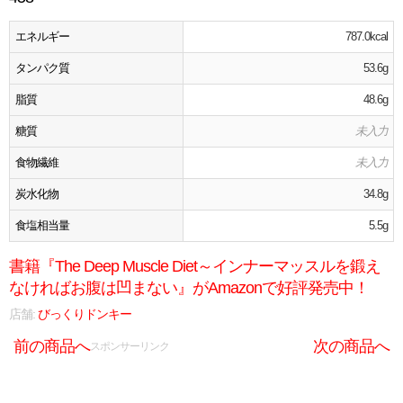
エネルギー
787.0kcal
タンパク質
53.6g
脂質
48.6g
糖質
未入力
食物繊維
未入力
炭水化物
34.8g
食塩相当量
5.5g
書籍『The Deep Muscle Diet～インナーマッスルを鍛え
なければお腹は凹まない』がAmazonで好評発売中！
店舗:
びっくりドンキー
前の商品へ
次の商品へ
スポンサーリンク