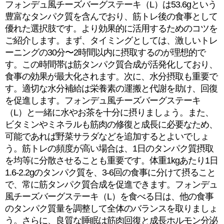
フォンデュ風チーズバーグステーキ（L）は53.6gという
豊富なタンパク質を含んでおり、筋トレ後の食事として
優れた選択肢です。より効果的に活用するためのコツを
ご紹介します。まず、タイミングとしては、激しいトレ
ーニングの30分〜2時間以内に摂取するのが理想的で
す。この時間帯は筋タンパク質合成が活発化しており、
食事の効果が最大化されます。次に、水分摂取も重要で
す。適切な水分補給は栄養素の運搬と代謝を助け、回復
を促進します。フォンデュ風チーズバーグステーキ
（L）と一緒に水やお茶を十分に摂りましょう。また、
ビタミンやミネラルも筋肉の修復と成長に必要なため、
可能であれば野菜サラダなどを追加するとよいでしょ
う。筋トレの頻度が高い場合は、1日のタンパク質摂取
を均等に分散させることも重要です。体重1kgあたり1日
1.6-2.2gのタンパク質を、3-6回の食事に分けて摂ること
で、常に筋タンパク質合成を促進できます。フォンデュ
風チーズバーグステーキ（L）を食べる日は、他の食事
のタンパク質量を調整して全体のバランスを取りましょ
う。さらに、良質な睡眠は筋肉回復と成長ホルモン分泌