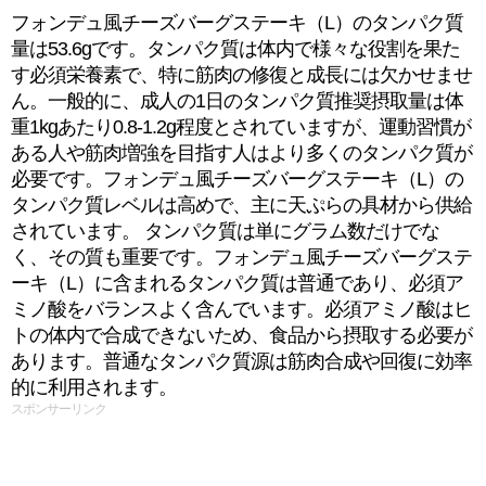
フォンデュ風チーズバーグステーキ（L）のタンパク質
量は53.6gです。タンパク質は体内で様々な役割を果た
す必須栄養素で、特に筋肉の修復と成長には欠かせませ
ん。一般的に、成人の1日のタンパク質推奨摂取量は体
重1kgあたり0.8-1.2g程度とされていますが、運動習慣が
ある人や筋肉増強を目指す人はより多くのタンパク質が
必要です。フォンデュ風チーズバーグステーキ（L）の
タンパク質レベルは高めで、主に天ぷらの具材から供給
されています。 タンパク質は単にグラム数だけでな
く、その質も重要です。フォンデュ風チーズバーグステ
ーキ（L）に含まれるタンパク質は普通であり、必須ア
ミノ酸をバランスよく含んでいます。必須アミノ酸はヒ
トの体内で合成できないため、食品から摂取する必要が
あります。普通なタンパク質源は筋肉合成や回復に効率
的に利用されます。
スポンサーリンク