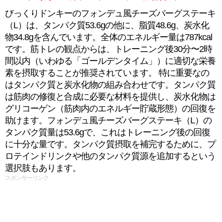
びっくりドンキーのフォンデュ風チーズバーグステーキ
（L）は、タンパク質53.6gの他に、脂質48.6g、炭水化
物34.8gを含んでいます。全体のエネルギー量は787kcal
です。筋トレの観点からは、トレーニング後30分〜2時
間以内（いわゆる「ゴールデンタイム」）に適切な栄養
素を摂取することが推奨されています。 特に重要なの
はタンパク質と炭水化物の組み合わせです。タンパク質
は筋肉の修復と合成に必要な材料を提供し、炭水化物は
グリコーゲン（筋肉内のエネルギー貯蔵形態）の回復を
助けます。フォンデュ風チーズバーグステーキ（L）の
タンパク質量は53.6gで、これはトレーニング後の回復
に十分な量です。タンパク質摂取を補完するために、プ
ロテインドリンクや他のタンパク質源を追加するという
選択肢もあります。
スポンサーリンク