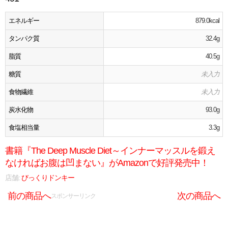
エネルギー
879.0kcal
タンパク質
32.4g
脂質
40.5g
糖質
未入力
食物繊維
未入力
炭水化物
93.0g
食塩相当量
3.3g
書籍『The Deep Muscle Diet～インナーマッスルを鍛え
なければお腹は凹まない』がAmazonで好評発売中！
店舗:
びっくりドンキー
前の商品へ
次の商品へ
スポンサーリンク