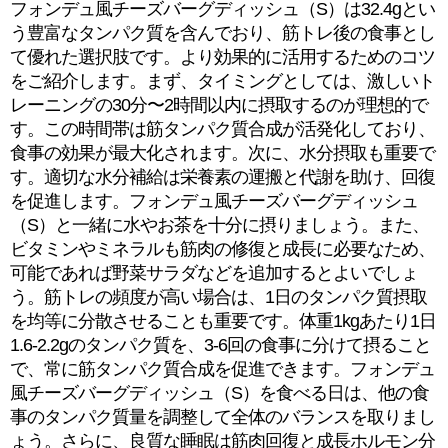
フォンデュ風チーズバーグディッシュ（S）は32.4gとい
う豊富なタンパク質を含んでおり、筋トレ後の食事とし
て優れた選択肢です。より効果的に活用するためのコツ
をご紹介します。まず、タイミングとしては、激しいト
レーニングの30分〜2時間以内に摂取するのが理想的で
す。この時間帯は筋タンパク質合成が活発化しており、
食事の効果が最大化されます。次に、水分摂取も重要で
す。適切な水分補給は栄養素の運搬と代謝を助け、回復
を促進します。フォンデュ風チーズバーグディッシュ
（S）と一緒に水やお茶を十分に摂りましょう。また、
ビタミンやミネラルも筋肉の修復と成長に必要なため、
可能であれば野菜サラダなどを追加するとよいでしょ
う。筋トレの頻度が高い場合は、1日のタンパク質摂取
を均等に分散させることも重要です。体重1kgあたり1日
1.6-2.2gのタンパク質を、3-6回の食事に分けて摂ること
で、常に筋タンパク質合成を促進できます。フォンデュ
風チーズバーグディッシュ（S）を食べる日は、他の食
事のタンパク質量を調整して全体のバランスを取りまし
ょう。さらに、良質な睡眠は筋肉回復と成長ホルモン分