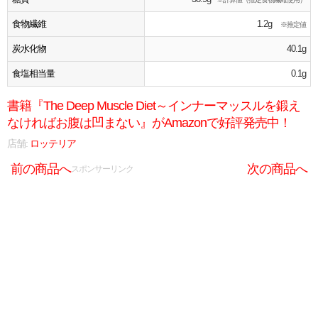
食物繊維
1.2g
※推定値
炭水化物
40.1g
食塩相当量
0.1g
書籍『The Deep Muscle Diet～インナーマッスルを鍛え
なければお腹は凹まない』がAmazonで好評発売中！
店舗:
ロッテリア
前の商品へ
次の商品へ
スポンサーリンク