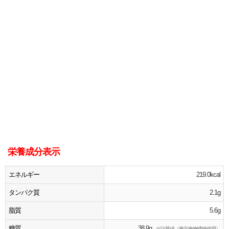
栄養成分表示
エネルギー
219.0kcal
タンパク質
2.1g
脂質
5.6g
糖質
38.9g
※計算値（推定食物繊維使用）