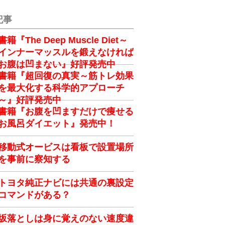
記事
書籍『The Deep Muscle Diet～
インナーマッスルを鍛えなければ
お腹は凹まない』好評発売中
書籍『超回復の真実～筋トレ効果
を最大化する科学的アプローチ
～』好評発売中
書籍『お腹を凹ますだけで痩せる
お風呂ダイエット』発売中！
移動式オービスは看板で設置場所
を事前に察知する
トヨタ純正ナビには共通の裏設定
コマンドがある？
坂落としは身に覚えのない速度違