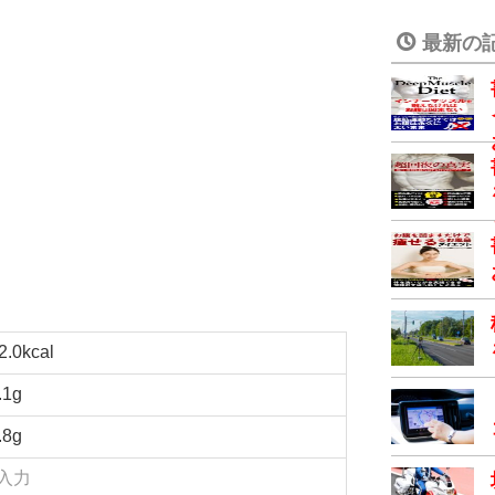
最新の
2.0kcal
.1g
.8g
入力