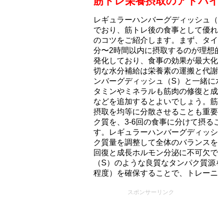
筋トレ栄養摂取のアドバ
レギュラーハンバーグディッシュ（S
でおり、筋トレ後の食事として優れ
のコツをご紹介します。まず、タイ
分〜2時間以内に摂取するのが理想
発化しており、食事の効果が最大化
切な水分補給は栄養素の運搬と代謝
ンバーグディッシュ（S）と一緒に
タミンやミネラルも筋肉の修復と成
などを追加するとよいでしょう。筋
摂取を均等に分散させることも重要です
ク質を、3-6回の食事に分けて摂
す。レギュラーハンバーグディッシ
ク質量を調整して全体のバランスを
回復と成長ホルモン分泌に不可欠で
（S）のような良質なタンパク質源
程度）を確保することで、トレーニ
スポンサーリンク