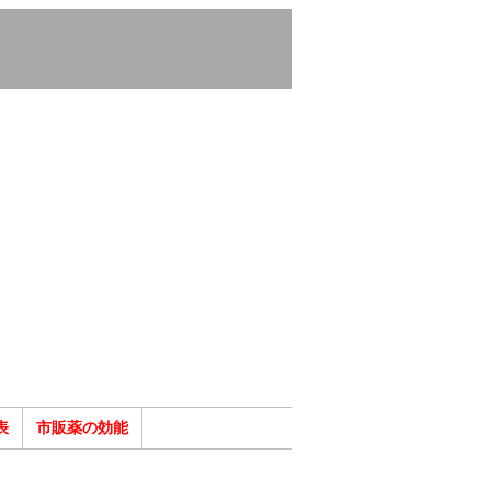
表
市販薬の効能
ク