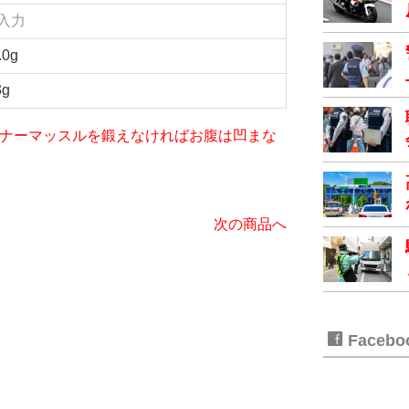
入力
.0g
3g
iet～インナーマッスルを鍛えなければお腹は凹まな
次の商品へ
Faceb