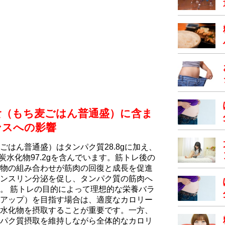
食（もち⻨ごはん普通盛）に含ま
ンスへの影響
はん普通盛）はタンパク質28.8gに加え、
5g、炭水化物97.2gを含んでいます。筋トレ後の
物の組み合わせが筋肉の回復と成長を促進
ンスリン分泌を促し、タンパク質の筋肉へ
。 筋トレの目的によって理想的な栄養バラ
アップ）を目指す場合は、適度なカロリー
水化物を摂取することが重要です。一方、
パク質摂取を維持しながら全体的なカロリ