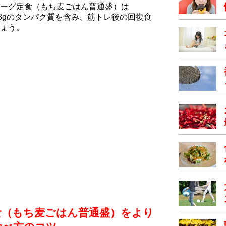
ーグ定食（もち⻨ごはん普通盛）は
28.8gのタンパク質を含み、筋トレ後の回復食
ょう。
食（もち⻨ごはん普通盛）をより