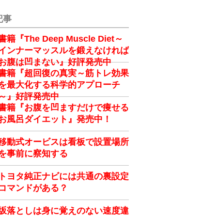
記事
書籍『The Deep Muscle Diet～
インナーマッスルを鍛えなければ
お腹は凹まない』好評発売中
書籍『超回復の真実～筋トレ効果
を最大化する科学的アプローチ
～』好評発売中
書籍『お腹を凹ますだけで痩せる
お風呂ダイエット』発売中！
移動式オービスは看板で設置場所
を事前に察知する
トヨタ純正ナビには共通の裏設定
コマンドがある？
坂落としは身に覚えのない速度違