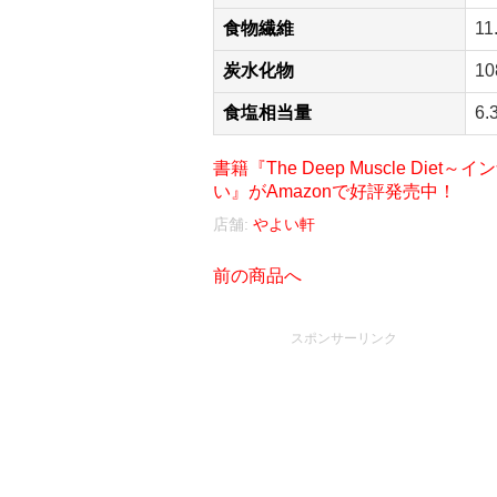
食物繊維
11
炭水化物
10
食塩相当量
6.
書籍『The Deep Muscle D
い』がAmazonで好評発売中！
店舗:
やよい軒
前の商品へ
スポンサーリンク