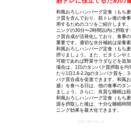
筋トレに役立てるための
和風おろしハンバーグ定食（もち⻨ご
ク質を含んでおり、筋トレ後の食事
用するためのコツをご紹介します。
ニングの30分〜2時間以内に摂取
ク質合成が活発化しており、食事の
重要です。適切な水分補給は栄養素
和風おろしハンバーグ定食（もち⻨
摂りましょう。また、ビタミンやミ
可能であれば野菜サラダなどを追加
場合は、1日のタンパク質摂取を均
たり1日1.6-2.2gのタンパク質
パク質合成を促進できます。和風お
盛）を食べる日は、他の食事のタン
ましょう。さらに、良質な睡眠は筋
和風おろしハンバーグ定食（もち⻨
源を摂取した後は、十分な睡眠時間
ニング効果を最大化できます。
スポンサーリンク