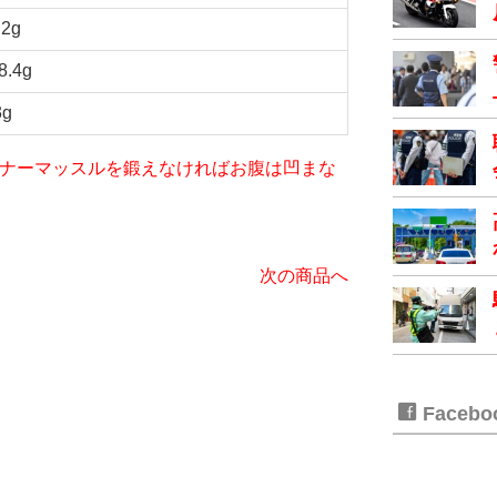
.2g
8.4g
3g
iet～インナーマッスルを鍛えなければお腹は凹まな
次の商品へ
Faceb