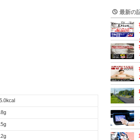
最新の
5.0kcal
.8g
.5g
.2g