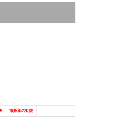
表
市販薬の効能
ク