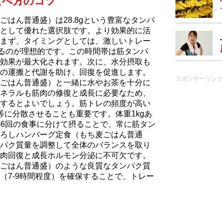
食べ方のコツ
はん普通盛）は28.8gという豊富なタンパ
として優れた選択肢です。より効果的に活
まず、タイミングとしては、激しいトレー
するのが理想的です。この時間帯は筋タンパ
効果が最大化されます。次に、水分摂取も
の運搬と代謝を助け、回復を促進します。
スポンサーリン
ごはん普通盛）と一緒に水やお茶を十分に
ネラルも筋肉の修復と成長に必要なため、
するとよいでしょう。筋トレの頻度が高い
等に分散させることも重要です。体重1kgあ
を、3-6回の食事に分けて摂ることで、常に筋タン
ろしハンバーグ定食（もち⻨ごはん普通
パク質量を調整して全体のバランスを取り
肉回復と成長ホルモン分泌に不可欠です。
ごはん普通盛）のような良質なタンパク質
（7-9時間程度）を確保することで、トレー