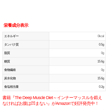
栄養成分表示
エネルギー
0kcal
タンパク質
0.5g
脂質
0g
糖質
15.6g
食物繊維
0g
炭水化物
15.6g
食塩相当量
0.2g
書籍『The Deep Muscle Diet～インナーマッスルを鍛え
なければお腹は凹まない』がAmazonで好評発売中！