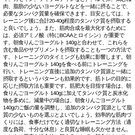
肉、脂肪の少ないヨーグルトなどを一緒に摂ることで、
必要なタンパク質量を確保できます。目安としては、ト
レーニング後に合計20-40g程度のタンパク質を摂取する
と良いでしょう。また、筋肉合成を最大化するために
は、必須アミノ酸（特にBCAAとロイシン）が重要で
す。朝食りんごヨーグルト 140gと合わせて、これらを
含む食品やサプリメントを摂取することも一つの方法で
す。トレーニングのタイミングも効果に影響します。朝
食りんごヨーグルト 140gを食べる前にトレーニングを
行い、トレーニング直後に追加のタンパク質源と一緒に
摂取するというパターンも効果的です。筋トレの目的に
応じた摂取方法も重要です。筋肥大を目指す場合は、朝
食りんごヨーグルト 140gに加えてタンパク質と炭水化
物を多めに。減量中の場合は、朝食りんごヨーグルト
140gのご飯の量を調整し、追加のタンパク質源として脂
質の少ないものを選ぶとよいでしょう。効率的な筋肉づ
くりには、食事だけでなく適切なトレーニング方法（適
度な負荷、十分な休息）と良質な睡眠も欠かせません。