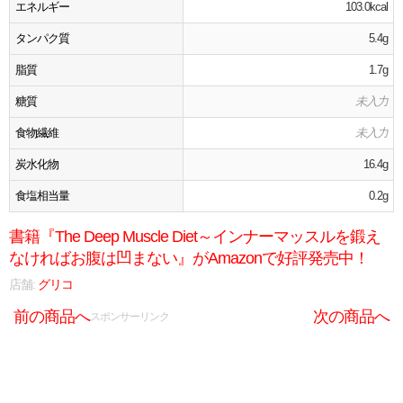
エネルギー
103.0kcal
タンパク質
5.4g
脂質
1.7g
糖質
未入力
食物繊維
未入力
炭水化物
16.4g
食塩相当量
0.2g
書籍『The Deep Muscle Diet～インナーマッスルを鍛え
なければお腹は凹まない』がAmazonで好評発売中！
店舗:
グリコ
前の商品へ
次の商品へ
スポンサーリンク