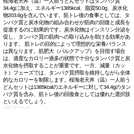
桜海老天丼（温）一人前うどんセットはタンパク質
34.4gに加え、エネルギー1385kcal、脂質50.0g、炭水化
物203.6gを含んでいます。筋トレ後の食事としては、タ
ンパク質と炭水化物の組み合わせが筋肉の回復と成長を
促進するのに効果的です。炭水化物はインスリン分泌を
促し、タンパク質の筋肉への取り込みを助ける効果があ
ります。 筋トレの目的によって理想的な栄養バランス
は異なります。筋肥大（バルクアップ）を目指す場合
は、適度なカロリー過多の状態で十分なタンパク質と炭
水化物を摂取することが重要です。一方、減量（カッ
ト）フェーズでは、タンパク質摂取を維持しながら全体
的なカロリーを制限します。桜海老天丼（温）一人前う
どんセットは1385kcalのエネルギーに対して34.4gのタン
パク質を含み、筋トレ後の回復食としては優れた選択肢
といえるでしょう。
スポンサーリンク