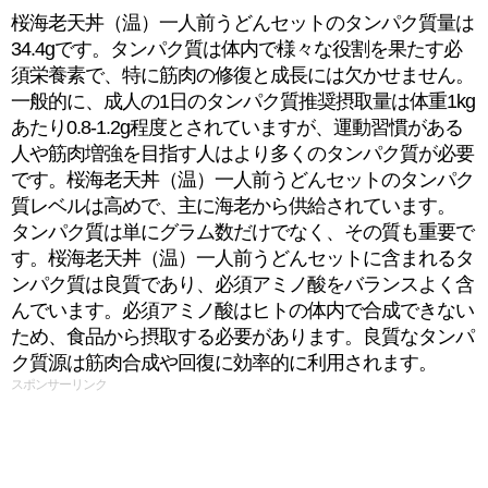
桜海老天丼（温）一人前うどんセットのタンパク質量は
34.4gです。タンパク質は体内で様々な役割を果たす必
須栄養素で、特に筋肉の修復と成長には欠かせません。
一般的に、成人の1日のタンパク質推奨摂取量は体重1kg
あたり0.8-1.2g程度とされていますが、運動習慣がある
人や筋肉増強を目指す人はより多くのタンパク質が必要
です。桜海老天丼（温）一人前うどんセットのタンパク
質レベルは高めで、主に海老から供給されています。
タンパク質は単にグラム数だけでなく、その質も重要で
す。桜海老天丼（温）一人前うどんセットに含まれるタ
ンパク質は良質であり、必須アミノ酸をバランスよく含
んでいます。必須アミノ酸はヒトの体内で合成できない
ため、食品から摂取する必要があります。良質なタンパ
ク質源は筋肉合成や回復に効率的に利用されます。
スポンサーリンク