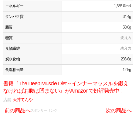
エネルギー
1,385.0kcal
タンパク質
34.4g
脂質
50.0g
糖質
未入力
食物繊維
未入力
炭水化物
203.6g
食塩相当量
12.5g
書籍『The Deep Muscle Diet～インナーマッスルを鍛え
なければお腹は凹まない』がAmazonで好評発売中！
店舗:
天丼てんや
前の商品へ
次の商品へ
スポンサーリンク