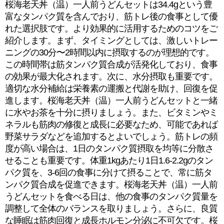
桜海老天丼（温）一人前うどんセットは34.4gという豊
富なタンパク質を含んでおり、筋トレ後の食事として優
れた選択肢です。より効果的に活用するためのコツをご
紹介します。まず、タイミングとしては、激しいトレー
ニングの30分〜2時間以内に摂取するのが理想的です。
この時間帯は筋タンパク質合成が活発化しており、食事
の効果が最大化されます。次に、水分摂取も重要です。
適切な水分補給は栄養素の運搬と代謝を助け、回復を促
進します。桜海老天丼（温）一人前うどんセットと一緒
に水やお茶を十分に摂りましょう。また、ビタミンやミ
ネラルも筋肉の修復と成長に必要なため、可能であれば
野菜サラダなどを追加するとよいでしょう。筋トレの頻
度が高い場合は、1日のタンパク質摂取を均等に分散さ
せることも重要です。体重1kgあたり1日1.6-2.2gのタン
パク質を、3-6回の食事に分けて摂ることで、常に筋タ
ンパク質合成を促進できます。桜海老天丼（温）一人前
うどんセットを食べる日は、他の食事のタンパク質量を
調整して全体のバランスを取りましょう。さらに、良質
な睡眠は筋肉回復と成長ホルモン分泌に不可欠です。桜