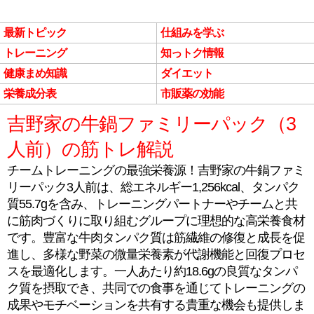
最新トピック
仕組みを学ぶ
トレーニング
知っトク情報
健康まめ知識
ダイエット
栄養成分表
市販薬の効能
吉野家の牛鍋ファミリーパック（3
人前）の筋トレ解説
チームトレーニングの最強栄養源！吉野家の牛鍋ファミ
リーパック3人前は、総エネルギー1,256kcal、タンパク
質55.7gを含み、トレーニングパートナーやチームと共
に筋肉づくりに取り組むグループに理想的な高栄養食材
です。豊富な牛肉タンパク質は筋繊維の修復と成長を促
進し、多様な野菜の微量栄養素が代謝機能と回復プロセ
スを最適化します。一人あたり約18.6gの良質なタンパ
ク質を摂取でき、共同での食事を通じてトレーニングの
成果やモチベーションを共有する貴重な機会も提供しま