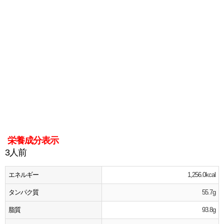
栄養成分表示
3人前
エネルギー
1,256.0kcal
タンパク質
55.7g
脂質
93.8g