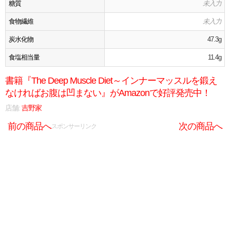
糖質
未入力
食物繊維
未入力
炭水化物
47.3g
食塩相当量
11.4g
書籍『The Deep Muscle Diet～インナーマッスルを鍛え
なければお腹は凹まない』がAmazonで好評発売中！
店舗:
吉野家
前の商品へ
次の商品へ
スポンサーリンク