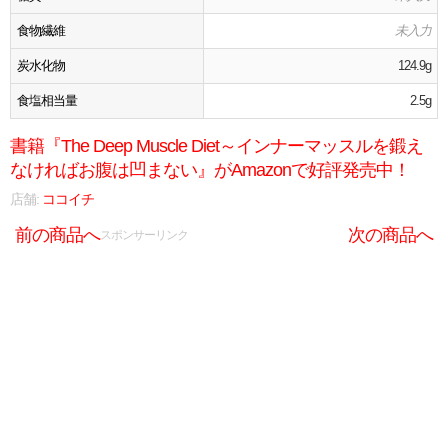
食物繊維
未入力
炭水化物
124.9g
食塩相当量
2.5g
書籍『The Deep Muscle Diet～インナーマッスルを鍛え
なければお腹は凹まない』がAmazonで好評発売中！
店舗:
ココイチ
前の商品へ
次の商品へ
スポンサーリンク