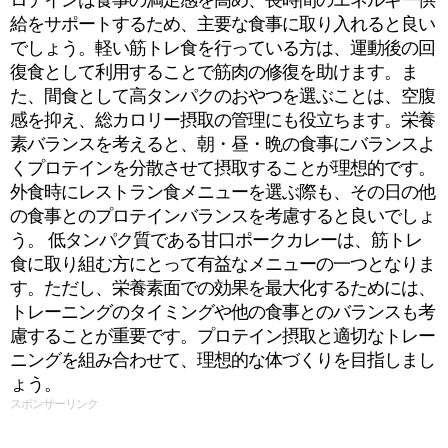
ロテインは食事の満足感を高め、長時間のエネルギー供
給をサポートするため、主要な食事に取り入れると良い
でしょう。軽い筋トレ食を行っている方は、運動後の回
復食として利用することで筋肉の修復を助けます。ま
た、間食として高タンパクのおやつを選ぶことは、空腹
感を抑え、総カロリー摂取の管理にも役立ちます。栄養
素バランスを考えると、朝・昼・晩の食事にバランスよ
くプロテインを分散させて摂取することが理想的です。
外食時にレストラン食メニューを選ぶ際も、その日の他
の食事とのプロテインバランスを考慮すると良いでしょ
う。 低タンパク質である甘口ポークカレーは、筋トレ
食に取り組む方にとって有益なメニューの一つとなりま
す。ただし、栄養素面での効果を最大化するためには、
トレーニングのタイミングや他の食事とのバランスも考
慮することが重要です。プロテイン摂取と適切なトレー
ニングを組み合わせて、理想的な体づくりを目指しまし
ょう。
スポンサーリンク