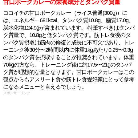
甘口ポークカレーの栄養成分とタンパク質量
ココイチの甘口ポークカレー（ライス普通(300g)）に
は、エネルギー681kcal、タンパク質10.8g、脂質17.0g、
炭水化物124.9gが含まれています。 特筆すべきはタンパ
ク質量で、10.8gと低タンパク質です。筋トレ食後のタ
ンパク質摂取は筋肉の修復と成長に不可欠であり、トレ
ーニング後30分〜2時間以内に体重1kgあたり0.25〜0.3g
のタンパク質を摂取することが推奨されています。体重
70kgの方なら、トレーニング後に約17.5〜21gのタンパ
ク質が理想的な量となります。甘口ポークカレーはこの
観点からもアスリート食や筋トレ食愛好家にとって参考
になるメニューと言えるでしょう。
スポンサーリンク