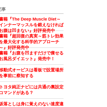
記事
書籍『The Deep Muscle Diet～
インナーマッスルを鍛えなければ
お腹は凹まない』好評発売中
書籍『超回復の真実～筋トレ効果
を最大化する科学的アプローチ
～』好評発売中
書籍『お腹を凹ますだけで痩せる
お風呂ダイエット』発売中！
移動式オービスは看板で設置場所
を事前に察知する
トヨタ純正ナビには共通の裏設定
コマンドがある？
坂落としは身に覚えのない速度違