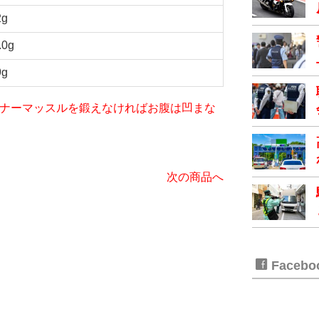
2g
.0g
9g
iet～インナーマッスルを鍛えなければお腹は凹まな
次の商品へ
Faceb