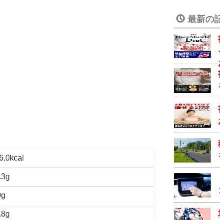
最新の
6.0kcal
.3g
0g
.8g