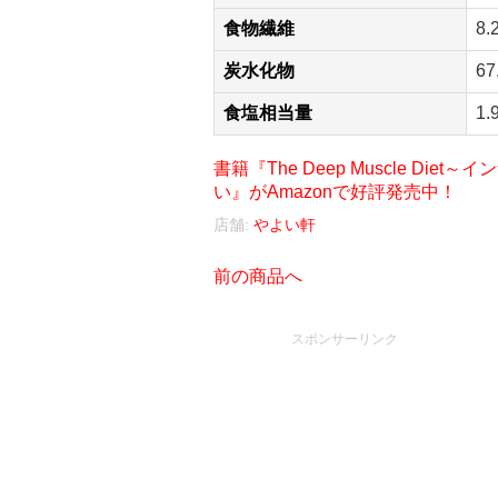
食物繊維
8.
炭水化物
67
食塩相当量
1.
書籍『The Deep Muscle D
い』がAmazonで好評発売中！
店舗:
やよい軒
前の商品へ
スポンサーリンク