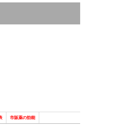
表
市販薬の効能
ク