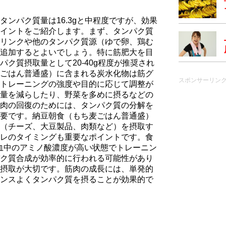
ンパク質量は16.3gと中程度ですが、効果
イントをご紹介します。まず、タンパク質
リンクや他のタンパク質源（ゆで卵、鶏む
追加するとよいでしょう。特に筋肥大を目
ク質摂取量として20-40g程度が推奨され
ごはん普通盛）に含まれる炭水化物は筋グ
スポンサーリン
トレーニングの強度や目的に応じて調整が
量を減らしたり、野菜を多めに摂るなどの
肉の回復のためには、タンパク質の分解を
要です。納豆朝食（もち⻨ごはん普通盛）
（チーズ、大豆製品、肉類など）を摂取す
レのタイミングも重要なポイントです。食
、血中のアミノ酸濃度が高い状態でトレーニン
ク質合成が効率的に行われる可能性があり
摂取が大切です。筋肉の成長には、単発的
ンスよくタンパク質を摂ることが効果的で