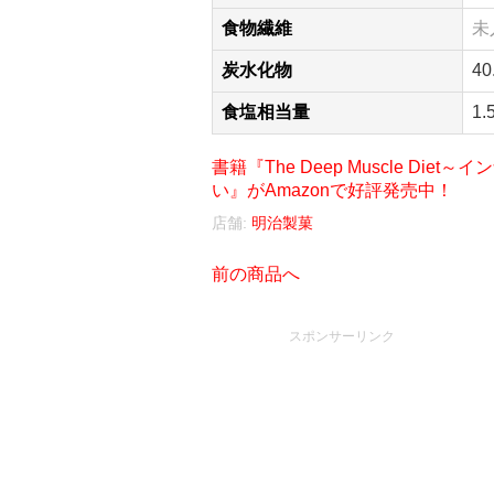
食物繊維
未
炭水化物
40
食塩相当量
1.
書籍『The Deep Muscle D
い』がAmazonで好評発売中！
店舗:
明治製菓
前の商品へ
スポンサーリンク