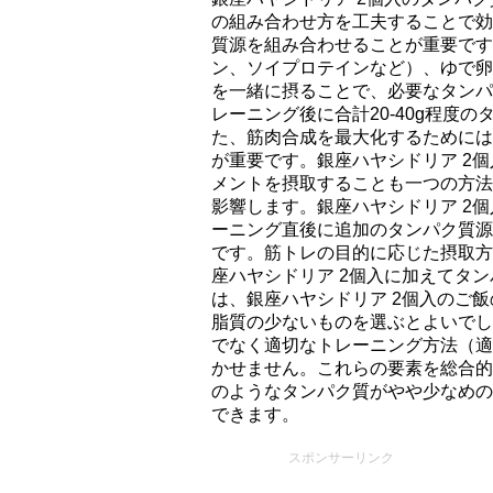
の組み合わせ方を工夫することで効
質源を組み合わせることが重要です
ン、ソイプロテインなど）、ゆで卵
を一緒に摂ることで、必要なタンパ
レーニング後に合計20-40g程度
た、筋肉合成を最大化するためには
が重要です。銀座ハヤシドリア 2
メントを摂取することも一つの方法
影響します。銀座ハヤシドリア 2
ーニング直後に追加のタンパク質源
です。筋トレの目的に応じた摂取方
座ハヤシドリア 2個入に加えてタ
は、銀座ハヤシドリア 2個入のご
脂質の少ないものを選ぶとよいでし
でなく適切なトレーニング方法（適
かせません。これらの要素を総合的
のようなタンパク質がやや少なめの
できます。
スポンサーリンク