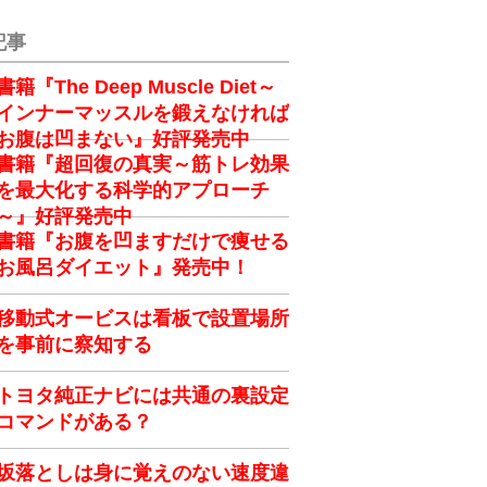
記事
書籍『The Deep Muscle Diet～
インナーマッスルを鍛えなければ
お腹は凹まない』好評発売中
書籍『超回復の真実～筋トレ効果
を最大化する科学的アプローチ
～』好評発売中
書籍『お腹を凹ますだけで痩せる
お風呂ダイエット』発売中！
移動式オービスは看板で設置場所
を事前に察知する
トヨタ純正ナビには共通の裏設定
コマンドがある？
坂落としは身に覚えのない速度違