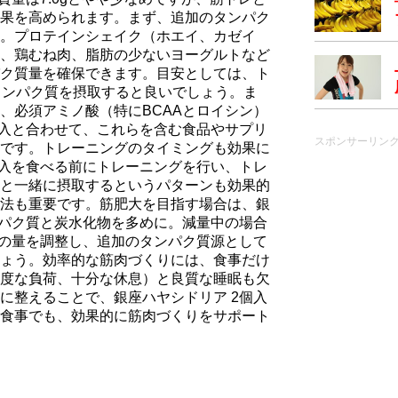
果を高められます。まず、追加のタンパク
。プロテインシェイク（ホエイ、カゼイ
、鶏むね肉、脂肪の少ないヨーグルトなど
ク質量を確保できます。目安としては、ト
のタンパク質を摂取すると良いでしょう。ま
、必須アミノ酸（特にBCAAとロイシン）
個入と合わせて、これらを含む食品やサプリ
スポンサーリン
です。トレーニングのタイミングも効果に
個入を食べる前にトレーニングを行い、トレ
と一緒に摂取するというパターンも効果的
法も重要です。筋肥大を目指す場合は、銀
ンパク質と炭水化物を多めに。減量中の場合
飯の量を調整し、追加のタンパク質源として
ょう。効率的な筋肉づくりには、食事だけ
度な負荷、十分な休息）と良質な睡眠も欠
に整えることで、銀座ハヤシドリア 2個入
食事でも、効果的に筋肉づくりをサポート