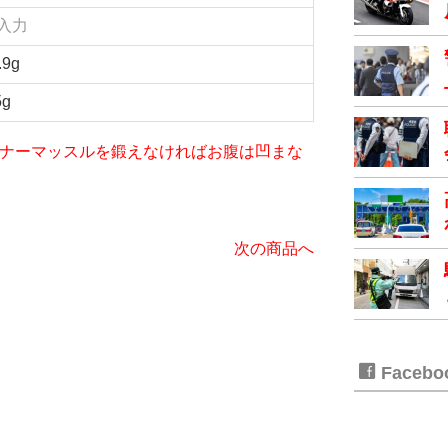
入力
.9g
5g
iet～インナーマッスルを鍛えなければお腹は凹まな
次の商品へ
Faceb