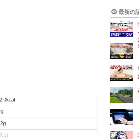
最新の
2.0kcal
0g
.2g
入力