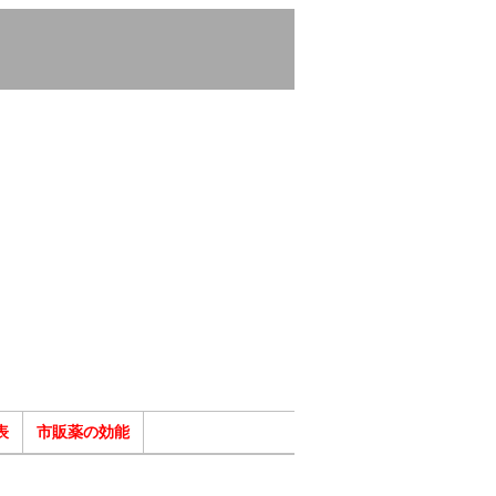
表
市販薬の効能
ク