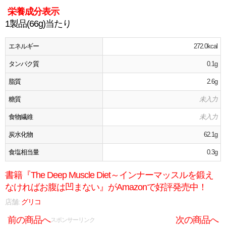
栄養成分表示
1製品(66g)当たり
エネルギー
272.0kcal
タンパク質
0.1g
脂質
2.6g
糖質
未入力
食物繊維
未入力
炭水化物
62.1g
食塩相当量
0.3g
書籍『The Deep Muscle Diet～インナーマッスルを鍛え
なければお腹は凹まない』がAmazonで好評発売中！
店舗:
グリコ
前の商品へ
次の商品へ
スポンサーリンク