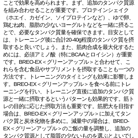
ことで効果を高められます。まず、追加のタンパク質源
を組み合わせることが重要です。プロテインシェイク
（ホエイ、カゼイン、ソイプロテインなど）、ゆで卵、
鶏むね肉、脂肪の少ないヨーグルトなどを一緒に摂るこ
とで、必要なタンパク質量を確保できます。目安として
は、トレーニング後に合計20-40g程度のタンパク質を摂
取すると良いでしょう。また、筋肉合成を最大化するた
めには、必須アミノ酸（特にBCAAとロイシン）が重要
です。BREO-EX＜グリーンアップル＞と合わせて、こ
れらを含む食品やサプリメントを摂取することも一つの
方法です。トレーニングのタイミングも効果に影響しま
す。BREO-EX＜グリーンアップル＞を食べる前にトレ
ーニングを行い、トレーニング直後に追加のタンパク質
源と一緒に摂取するというパターンも効果的です。筋ト
レの目的に応じた摂取方法も重要です。筋肥大を目指す
場合は、BREO-EX＜グリーンアップル＞に加えてタン
パク質と炭水化物を多めに。減量中の場合は、BREO-
EX＜グリーンアップル＞のご飯の量を調整し、追加の
タンパク質源として脂質の少ないものを選ぶとよいでし