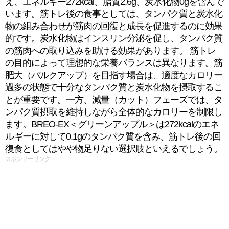
え、エネルギー272kcal、脂質2.6g、炭水化物0gを含んで
います。筋トレ後の食事としては、タンパク質と炭水化
物の組み合わせが筋肉の回復と成長を促進するのに効果
的です。炭水化物はインスリン分泌を促し、タンパク質
の筋肉への取り込みを助ける効果があります。 筋トレ
の目的によって理想的な栄養バランスは異なります。筋
肥大（バルクアップ）を目指す場合は、適度なカロリー
過多の状態で十分なタンパク質と炭水化物を摂取するこ
とが重要です。一方、減量（カット）フェーズでは、タ
ンパク質摂取を維持しながら全体的なカロリーを制限し
ます。BREO-EX＜グリーンアップル＞は272kcalのエネ
ルギーに対して0.1gのタンパク質を含み、筋トレ後の回
復食としてはやや物足りない選択肢といえるでしょう。
スポンサーリンク