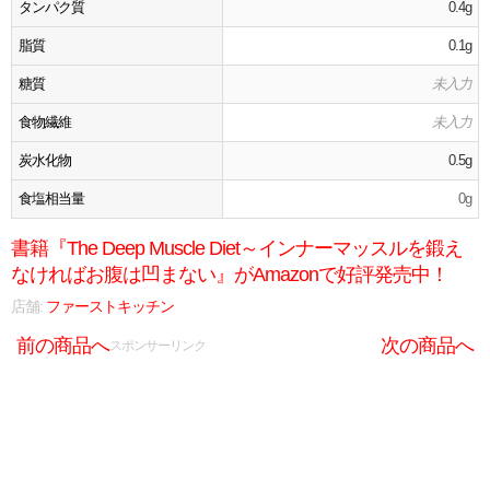
タンパク質
0.4g
脂質
0.1g
糖質
未入力
食物繊維
未入力
炭水化物
0.5g
食塩相当量
0g
書籍『The Deep Muscle Diet～インナーマッスルを鍛え
なければお腹は凹まない』がAmazonで好評発売中！
店舗:
ファーストキッチン
前の商品へ
次の商品へ
スポンサーリンク