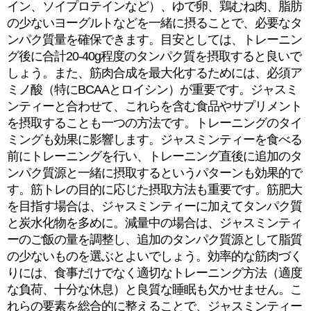
イン、ソイプロテインなど）、ゆで卵、鶏むね肉、脂肪
の少ないヨーグルトなどを一緒に摂ることで、必要なタ
ンパク質量を確保できます。目安としては、トレーニン
グ後に合計20-40g程度のタンパク質を摂取すると良いで
しょう。また、筋肉合成を最大化するためには、必須ア
ミノ酸（特にBCAAとロイシン）が重要です。ジャスミ
ンティーと合わせて、これらを含む食品やサプリメント
を摂取することも一つの方法です。トレーニングのタイ
ミングも効果に影響します。ジャスミンティーを食べる
前にトレーニングを行い、トレーニング直後に追加のタ
ンパク質源と一緒に摂取するというパターンも効果的で
す。筋トレの目的に応じた摂取方法も重要です。筋肥大
を目指す場合は、ジャスミンティーに加えてタンパク質
と炭水化物を多めに。減量中の場合は、ジャスミンティ
ーのご飯の量を調整し、追加のタンパク質源として脂質
の少ないものを選ぶとよいでしょう。効率的な筋肉づく
りには、食事だけでなく適切なトレーニング方法（適度
な負荷、十分な休息）と良質な睡眠も欠かせません。こ
れらの要素を総合的に整えることで、ジャスミンティー