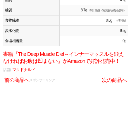
糖質
8.7g
※計算値（実測食物繊維使用）
食物繊維
0.8g
※実測値
炭水化物
9.5g
食塩相当量
0g
書籍『The Deep Muscle Diet～インナーマッスルを鍛え
なければお腹は凹まない』がAmazonで好評発売中！
店舗:
マクドナルド
前の商品へ
次の商品へ
スポンサーリンク