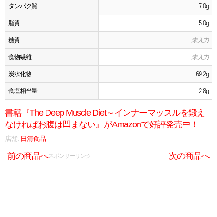
タンパク質
7.0g
脂質
5.0g
糖質
未入力
食物繊維
未入力
炭水化物
69.2g
食塩相当量
2.8g
書籍『The Deep Muscle Diet～インナーマッスルを鍛え
なければお腹は凹まない』がAmazonで好評発売中！
店舗:
日清食品
前の商品へ
次の商品へ
スポンサーリンク