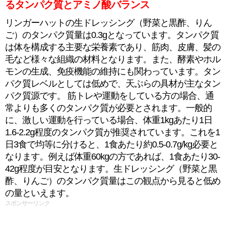
るタンパク質とアミノ酸バランス
リンガーハットの生ドレッシング（野菜と黒酢、りん
ご）のタンパク質量は0.3gとなっています。タンパク質
は体を構成する主要な栄養素であり、筋肉、皮膚、髪の
毛など様々な組織の材料となります。また、酵素やホル
モンの生成、免疫機能の維持にも関わっています。タン
パク質レベルとしては低めで、天ぷらの具材が主なタン
パク質源です。 筋トレや運動をしている方の場合、通
常よりも多くのタンパク質が必要とされます。一般的
に、激しい運動を行っている場合、体重1kgあたり1日
1.6-2.2g程度のタンパク質が推奨されています。これを1
日3食で均等に分けると、1食あたり約0.5-0.7g/kg必要と
なります。例えば体重60kgの方であれば、1食あたり30-
42g程度が目安となります。生ドレッシング（野菜と黒
酢、りんご）のタンパク質量はこの観点から見ると低め
の量といえます。
スポンサーリンク