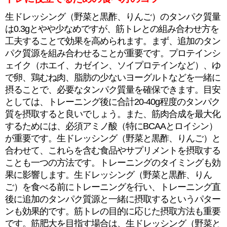
生ドレッシング（野菜と黒酢、りんご）のタンパク質量
は0.3gとやや少なめですが、筋トレとの組み合わせ方を
工夫することで効果を高められます。まず、追加のタン
パク質源を組み合わせることが重要です。プロテインシ
ェイク（ホエイ、カゼイン、ソイプロテインなど）、ゆ
で卵、鶏むね肉、脂肪の少ないヨーグルトなどを一緒に
摂ることで、必要なタンパク質量を確保できます。目安
としては、トレーニング後に合計20-40g程度のタンパク
質を摂取すると良いでしょう。また、筋肉合成を最大化
するためには、必須アミノ酸（特にBCAAとロイシン）
が重要です。生ドレッシング（野菜と黒酢、りんご）と
合わせて、これらを含む食品やサプリメントを摂取する
ことも一つの方法です。トレーニングのタイミングも効
果に影響します。生ドレッシング（野菜と黒酢、りん
ご）を食べる前にトレーニングを行い、トレーニング直
後に追加のタンパク質源と一緒に摂取するというパター
ンも効果的です。筋トレの目的に応じた摂取方法も重要
です。筋肥大を目指す場合は、生ドレッシング（野菜と