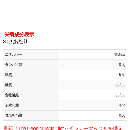
栄養成分表示
30ｇあたり
エネルギー
70.0kcal
タンパク質
0.3g
脂質
5.3g
糖質
未入力
食物繊維
未入力
炭水化物
4.4g
食塩相当量
0.6g
書籍『The Deep Muscle Diet～インナーマッスルを鍛え