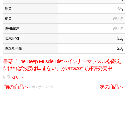
脂質
7.4g
糖質
未入力
食物繊維
未入力
炭水化物
3.1g
食塩相当量
2.0g
書籍『The Deep Muscle Diet～インナーマッスルを鍛え
なければお腹は凹まない』がAmazonで好評発売中！
店舗:
なか卯
前の商品へ
次の商品へ
スポンサーリンク