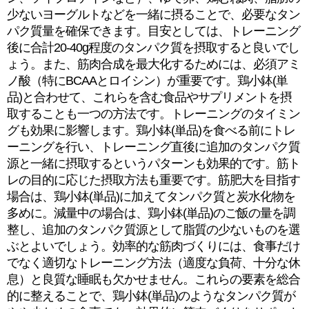
少ないヨーグルトなどを一緒に摂ることで、必要なタン
パク質量を確保できます。目安としては、トレーニング
後に合計20-40g程度のタンパク質を摂取すると良いでし
ょう。また、筋肉合成を最大化するためには、必須アミ
ノ酸（特にBCAAとロイシン）が重要です。鶏小鉢(単
品)と合わせて、これらを含む食品やサプリメントを摂
取することも一つの方法です。トレーニングのタイミン
グも効果に影響します。鶏小鉢(単品)を食べる前にトレ
ーニングを行い、トレーニング直後に追加のタンパク質
源と一緒に摂取するというパターンも効果的です。筋ト
レの目的に応じた摂取方法も重要です。筋肥大を目指す
場合は、鶏小鉢(単品)に加えてタンパク質と炭水化物を
多めに。減量中の場合は、鶏小鉢(単品)のご飯の量を調
整し、追加のタンパク質源として脂質の少ないものを選
ぶとよいでしょう。効率的な筋肉づくりには、食事だけ
でなく適切なトレーニング方法（適度な負荷、十分な休
息）と良質な睡眠も欠かせません。これらの要素を総合
的に整えることで、鶏小鉢(単品)のようなタンパク質が