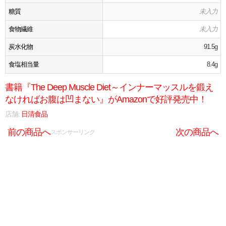
糖質
未入力
食物繊維
未入力
炭水化物
91.5g
食塩相当量
8.4g
書籍『The Deep Muscle Diet～インナーマッスルを鍛え
なければお腹は凹まない』がAmazonで好評発売中！
店舗:
日清食品
前の商品へ
次の商品へ
スポンサーリンク