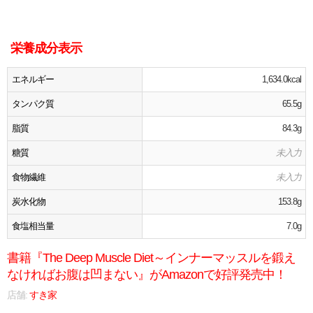
栄養成分表示
エネルギー
1,634.0kcal
タンパク質
65.5g
脂質
84.3g
糖質
未入力
食物繊維
未入力
炭水化物
153.8g
食塩相当量
7.0g
書籍『The Deep Muscle Diet～インナーマッスルを鍛え
なければお腹は凹まない』がAmazonで好評発売中！
店舗:
すき家