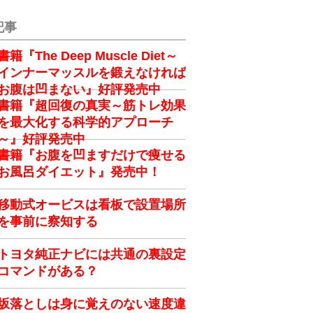
記事
書籍『The Deep Muscle Diet～
インナーマッスルを鍛えなければ
お腹は凹まない』好評発売中
書籍『超回復の真実～筋トレ効果
を最大化する科学的アプローチ
～』好評発売中
書籍『お腹を凹ますだけで痩せる
お風呂ダイエット』発売中！
移動式オービスは看板で設置場所
を事前に察知する
トヨタ純正ナビには共通の裏設定
コマンドがある？
坂落としは身に覚えのない速度違