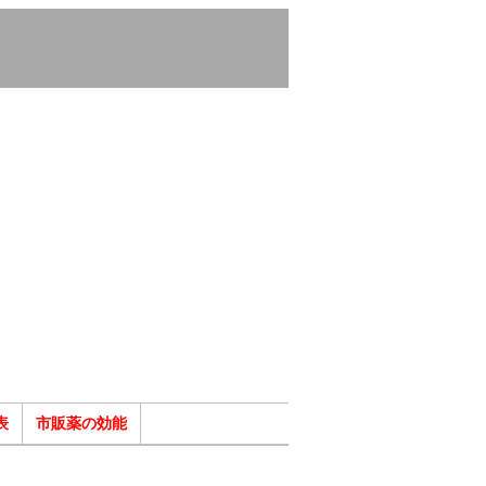
表
市販薬の効能
ク