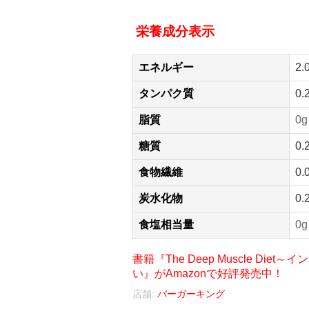
栄養成分表示
エネルギー
2.
タンパク質
0.
脂質
0g
糖質
0.
食物繊維
0.
炭水化物
0.
食塩相当量
0g
書籍『The Deep Muscle D
い』がAmazonで好評発売中！
店舗:
バーガーキング