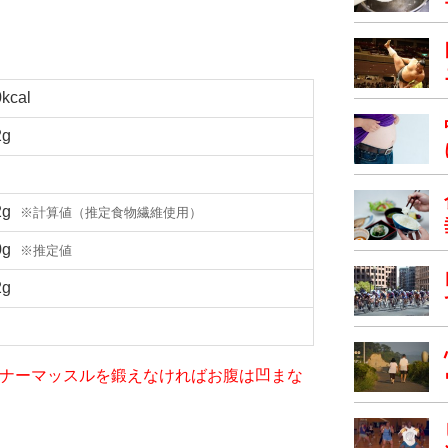
0kcal
2g
2g
※計算値（推定食物繊維使用）
0g
※推定値
2g
iet～インナーマッスルを鍛えなければお腹は凹まな