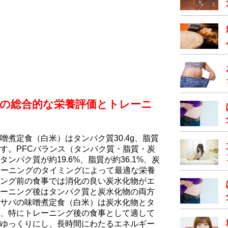
）の総合的な栄養評価とトレーニ
煮定食（白米）はタンパク質30.4g、脂質
ています。PFCバランス（タンパク質・脂質・炭
ンパク質が約19.6%、脂質が約36.1%、炭
トレーニングのタイミングによって最適な栄養
ング前の食事では消化の良い炭水化物がエ
ーニング後はタンパク質と炭水化物の両方
サバの味噌煮定食（白米）は炭水化物とタ
、特にトレーニング後の食事として適して
ゆっくりにし、長時間にわたるエネルギー