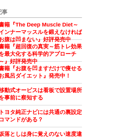
記事
書籍『The Deep Muscle Diet～
インナーマッスルを鍛えなければ
お腹は凹まない』好評発売中
書籍『超回復の真実～筋トレ効果
を最大化する科学的アプローチ
～』好評発売中
書籍『お腹を凹ますだけで痩せる
お風呂ダイエット』発売中！
移動式オービスは看板で設置場所
を事前に察知する
トヨタ純正ナビには共通の裏設定
コマンドがある？
坂落としは身に覚えのない速度違