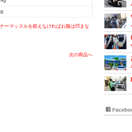
.4g
3g
iet～インナーマッスルを鍛えなければお腹は凹まな
次の商品へ
Faceb