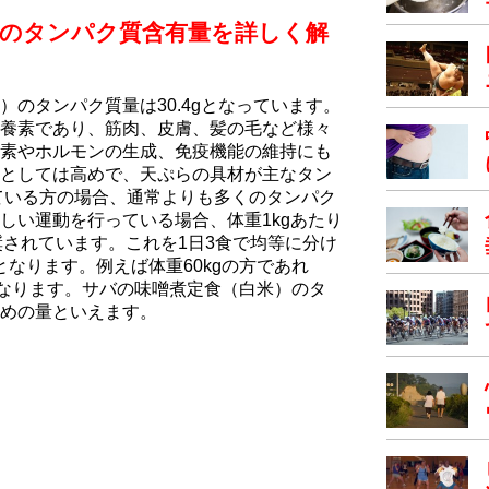
）のタンパク質含有量を詳しく解
のタンパク質量は30.4gとなっています。
養素であり、筋肉、皮膚、髪の毛など様々
素やホルモンの生成、免疫機能の維持にも
としては高めで、天ぷらの具材が主なタン
ている方の場合、通常よりも多くのタンパク
しい運動を行っている場合、体重1kgあたり
が推奨されています。これを1日3食で均等に分け
g必要となります。例えば体重60kgの方であれ
安となります。サバの味噌煮定食（白米）のタ
めの量といえます。