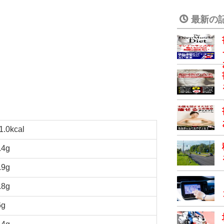
最新の
1.0kcal
.4g
.9g
.8g
6g