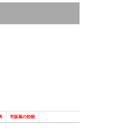
表
市販薬の効能
ク