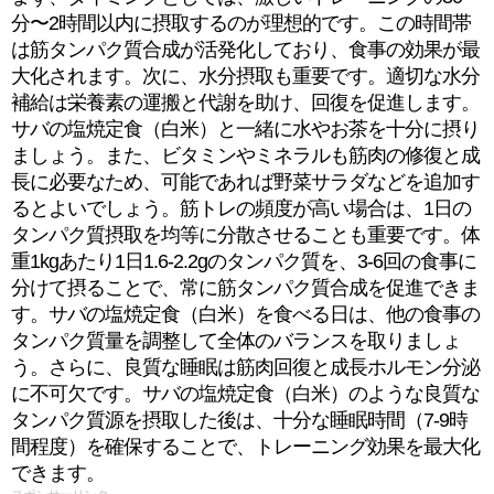
分〜2時間以内に摂取するのが理想的です。この時間帯
は筋タンパク質合成が活発化しており、食事の効果が最
大化されます。次に、水分摂取も重要です。適切な水分
補給は栄養素の運搬と代謝を助け、回復を促進します。
サバの塩焼定食（白米）と一緒に水やお茶を十分に摂り
ましょう。また、ビタミンやミネラルも筋肉の修復と成
長に必要なため、可能であれば野菜サラダなどを追加す
るとよいでしょう。筋トレの頻度が高い場合は、1日の
タンパク質摂取を均等に分散させることも重要です。体
重1kgあたり1日1.6-2.2gのタンパク質を、3-6回の食事に
分けて摂ることで、常に筋タンパク質合成を促進できま
す。サバの塩焼定食（白米）を食べる日は、他の食事の
タンパク質量を調整して全体のバランスを取りましょ
う。さらに、良質な睡眠は筋肉回復と成長ホルモン分泌
に不可欠です。サバの塩焼定食（白米）のような良質な
タンパク質源を摂取した後は、十分な睡眠時間（7-9時
間程度）を確保することで、トレーニング効果を最大化
できます。