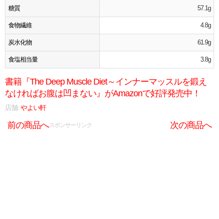
糖質
57.1g
食物繊維
4.8g
炭水化物
61.9g
食塩相当量
3.8g
書籍『The Deep Muscle Diet～インナーマッスルを鍛え
なければお腹は凹まない』がAmazonで好評発売中！
店舗:
やよい軒
前の商品へ
次の商品へ
スポンサーリンク