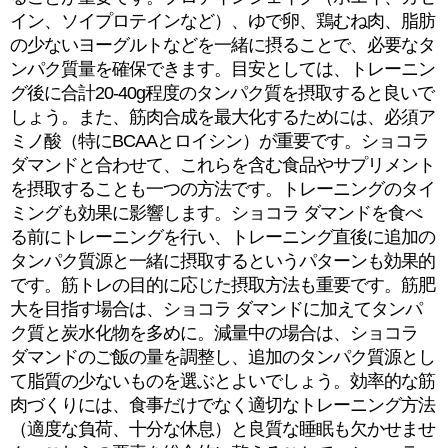
イン、ソイプロテインなど）、ゆで卵、鶏むね肉、脂肪
の少ないヨーグルトなどを一緒に摂ることで、必要なタ
ンパク質量を確保できます。目安としては、トレーニン
グ後に合計20-40g程度のタンパク質を摂取すると良いで
しょう。また、筋肉合成を最大化するためには、必須ア
ミノ酸（特にBCAAとロイシン）が重要です。ショコラ
ダマンドと合わせて、これらを含む食品やサプリメント
を摂取することも一つの方法です。トレーニングのタイ
ミングも効果に影響します。ショコラ ダマンドを食べ
る前にトレーニングを行い、トレーニング直後に追加の
タンパク質源と一緒に摂取するというパターンも効果的
です。筋トレの目的に応じた摂取方法も重要です。筋肥
大を目指す場合は、ショコラ ダマンドに加えてタンパ
ク質と炭水化物を多めに。減量中の場合は、ショコラ
ダマンドのご飯の量を調整し、追加のタンパク質源とし
て脂質の少ないものを選ぶとよいでしょう。効率的な筋
肉づくりには、食事だけでなく適切なトレーニング方法
（適度な負荷、十分な休息）と良質な睡眠も欠かせませ