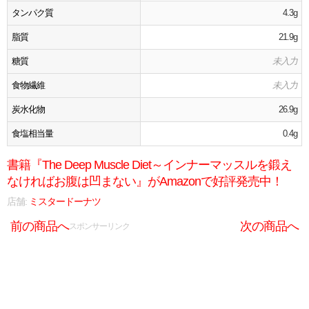
タンパク質
4.3g
脂質
21.9g
糖質
未入力
食物繊維
未入力
炭水化物
26.9g
食塩相当量
0.4g
書籍『The Deep Muscle Diet～インナーマッスルを鍛え
なければお腹は凹まない』がAmazonで好評発売中！
店舗:
ミスタードーナツ
前の商品へ
次の商品へ
スポンサーリンク