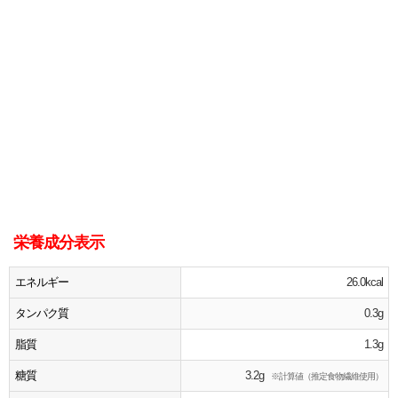
栄養成分表示
エネルギー
26.0kcal
タンパク質
0.3g
脂質
1.3g
糖質
3.2g
※計算値（推定食物繊維使用）