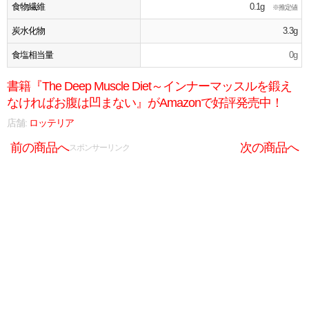
食物繊維
0.1g
※推定値
炭水化物
3.3g
食塩相当量
0g
書籍『The Deep Muscle Diet～インナーマッスルを鍛え
なければお腹は凹まない』がAmazonで好評発売中！
店舗:
ロッテリア
前の商品へ
次の商品へ
スポンサーリンク