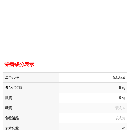
栄養成分表示
エネルギー
98.0kcal
タンパク質
8.7g
脂質
6.5g
糖質
未入力
食物繊維
未入力
炭水化物
1.2g