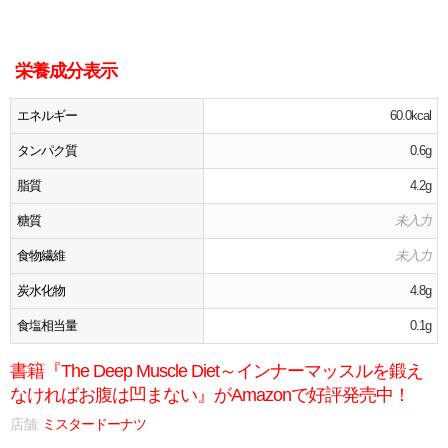
栄養成分表示
エネルギー
60.0kcal
タンパク質
0.6g
脂質
4.2g
糖質
未入力
食物繊維
未入力
炭水化物
4.8g
食塩相当量
0.1g
書籍『The Deep Muscle Diet～インナーマッスルを鍛え
なければお腹は凹まない』がAmazonで好評発売中！
店舗:
ミスタードーナツ