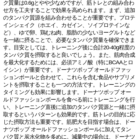
ク質量は0.6gとやや少なめですが、筋トレとの組み合わ
せ方を工夫することで効果を高められます。まず、追加
のタンパク質源を組み合わせることが重要です。プロテ
インシェイク（ホエイ、カゼイン、ソイプロテインな
ど）、ゆで卵、鶏むね肉、脂肪の少ないヨーグルトなど
を一緒に摂ることで、必要なタンパク質量を確保できま
す。目安としては、トレーニング後に合計20-40g程度の
タンパク質を摂取すると良いでしょう。また、筋肉合成
を最大化するためには、必須アミノ酸（特にBCAAとロ
イシン）が重要です。ドーナツポップ オールドファッ
ションボールと合わせて、これらを含む食品やサプリメ
ントを摂取することも一つの方法です。トレーニングの
タイミングも効果に影響します。ドーナツポップ オー
ルドファッションボールを食べる前にトレーニングを行
い、トレーニング直後に追加のタンパク質源と一緒に摂
取するというパターンも効果的です。筋トレの目的に応
じた摂取方法も重要です。筋肥大を目指す場合は、ドー
ナツポップ オールドファッションボールに加えてタン
パク質と炭水化物を多めに。減量中の場合は、ドーナツ