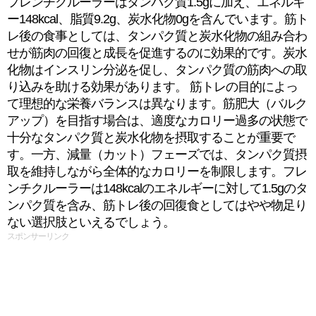
フレンチクルーラーはタンパク質1.5gに加え、エネルギ
ー148kcal、脂質9.2g、炭水化物0gを含んでいます。筋ト
レ後の食事としては、タンパク質と炭水化物の組み合わ
せが筋肉の回復と成長を促進するのに効果的です。炭水
化物はインスリン分泌を促し、タンパク質の筋肉への取
り込みを助ける効果があります。 筋トレの目的によっ
て理想的な栄養バランスは異なります。筋肥大（バルク
アップ）を目指す場合は、適度なカロリー過多の状態で
十分なタンパク質と炭水化物を摂取することが重要で
す。一方、減量（カット）フェーズでは、タンパク質摂
取を維持しながら全体的なカロリーを制限します。フレ
ンチクルーラーは148kcalのエネルギーに対して1.5gのタ
ンパク質を含み、筋トレ後の回復食としてはやや物足り
ない選択肢といえるでしょう。
スポンサーリンク