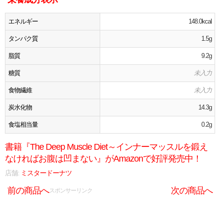
エネルギー
148.0kcal
タンパク質
1.5g
脂質
9.2g
糖質
未入力
食物繊維
未入力
炭水化物
14.3g
食塩相当量
0.2g
書籍『The Deep Muscle Diet～インナーマッスルを鍛え
なければお腹は凹まない』がAmazonで好評発売中！
店舗:
ミスタードーナツ
前の商品へ
次の商品へ
スポンサーリンク