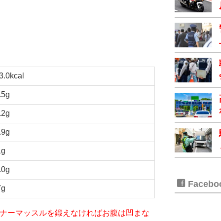
3.0kcal
.5g
.2g
.9g
1g
.0g
Faceb
7g
iet～インナーマッスルを鍛えなければお腹は凹まな