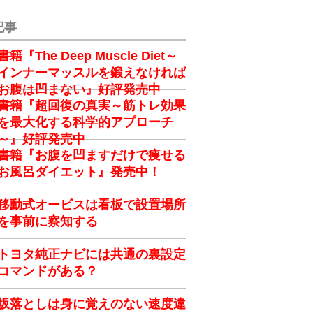
記事
書籍『The Deep Muscle Diet～
インナーマッスルを鍛えなければ
お腹は凹まない』好評発売中
書籍『超回復の真実～筋トレ効果
を最大化する科学的アプローチ
～』好評発売中
書籍『お腹を凹ますだけで痩せる
お風呂ダイエット』発売中！
移動式オービスは看板で設置場所
を事前に察知する
トヨタ純正ナビには共通の裏設定
コマンドがある？
坂落としは身に覚えのない速度違