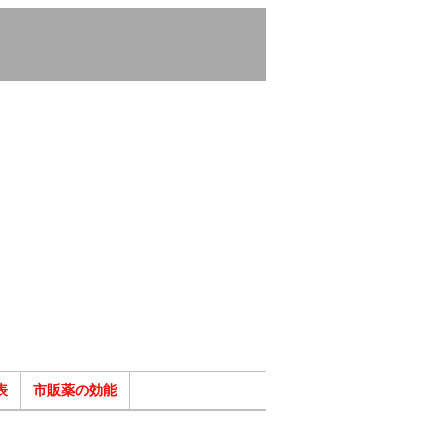
表
市販薬の効能
ク