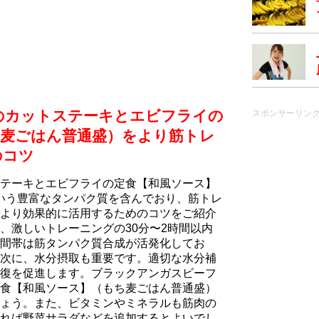
のカットステーキとエビフライの
スポンサーリン
ち⻨ごはん普通盛）をより筋トレ
のコツ
テーキとエビフライの定食【和風ソース】
という豊富なタンパク質を含んでおり、筋トレ
より効果的に活用するためのコツをご紹介
、激しいトレーニングの30分〜2時間以内
間帯は筋タンパク質合成が活発化してお
次に、水分摂取も重要です。適切な水分補
復を促進します。ブラックアンガスビーフ
食【和風ソース】（もち⻨ごはん普通盛）
ょう。また、ビタミンやミネラルも筋肉の
れば野菜サラダなどを追加するとよいでし