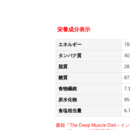
栄養成分表示
エネルギー
78
タンパク質
40
脂質
28
糖質
87
食物繊維
7.
炭水化物
95
食塩相当量
6.
書籍『The Deep Muscle D