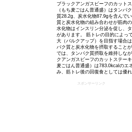
ブラックアンガスビーフのカットス
（もち⻨ごはん普通盛）はタンパク質40
質28.2g、炭水化物87.9gを含
質と炭水化物の組み合わせが筋肉の
水化物はインスリン分泌を促し、タ
があります。 筋トレの目的によっ
大（バルクアップ）を目指す場合は
パク質と炭水化物を摂取することが
では、タンパク質摂取を維持しなが
クアンガスビーフのカットステーキ
⻨ごはん普通盛）は783.0kcalの
み、筋トレ後の回復食としては優れ
スポンサーリンク