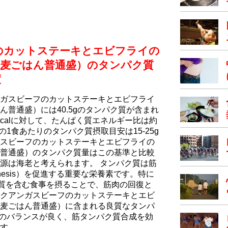
のカットステーキとエビフライの
ち⻨ごはん普通盛）のタンパク質
度
ガスビーフのカットステーキとエビフライ
普通盛）には40.5gのタンパク質が含まれ
kcalに対して、たんぱく質エネルギー比は約
の1食あたりのタンパク質摂取目安は15-25g
スビーフのカットステーキとエビフライの
普通盛）のタンパク質量はこの基準と比較
源は海老と考えられます。 タンパク質は筋
n Synthesis）を促進する重要な栄養素です。特に
ク質を含む食事を摂ることで、筋肉の回復と
クアンガスビーフのカットステーキとエビ
⻨ごはん普通盛）に含まれる良質なタンパ
酸のバランスが良く、筋タンパク質合成を効
す。