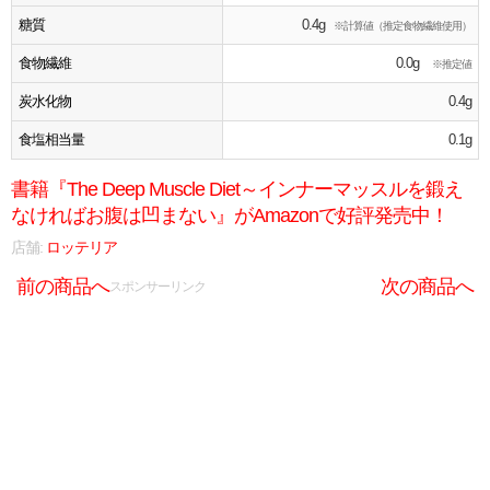
糖質
0.4g
※計算値（推定食物繊維使用）
食物繊維
0.0g
※推定値
炭水化物
0.4g
食塩相当量
0.1g
書籍『The Deep Muscle Diet～インナーマッスルを鍛え
なければお腹は凹まない』がAmazonで好評発売中！
店舗:
ロッテリア
前の商品へ
次の商品へ
スポンサーリンク