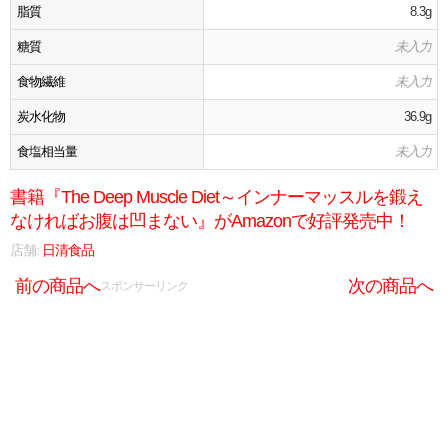
脂質
8.3g
糖質
未入力
食物繊維
未入力
炭水化物
36.9g
食塩相当量
未入力
書籍『The Deep Muscle Diet～インナーマッスルを鍛え
なければお腹は凹まない』がAmazonで好評発売中！
店舗:
日清食品
前の商品へ
次の商品へ
スポンサーリンク