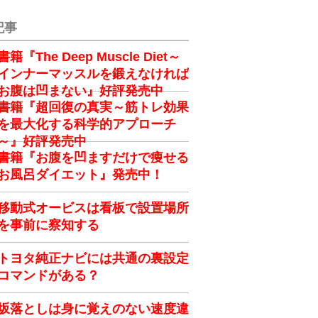
記事
書籍『The Deep Muscle Diet～
インナーマッスルを鍛えなければ
お腹は凹まない』好評発売中
書籍『超回復の真実～筋トレ効果
を最大化する科学的アプローチ
～』好評発売中
書籍『お腹を凹ますだけで痩せる
お風呂ダイエット』発売中！
移動式オービスは看板で設置場所
を事前に察知する
トヨタ純正ナビには共通の裏設定
コマンドがある？
坂落としは身に覚えのない速度違