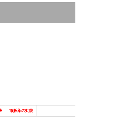
表
市販薬の効能
ク