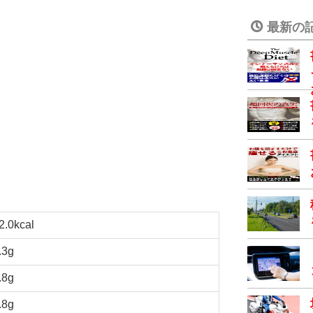
最新の
2.0kcal
.3g
.8g
.8g