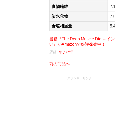
食物繊維
7.
炭水化物
77
食塩相当量
5.
書籍『The Deep Muscle D
い』がAmazonで好評発売中！
店舗:
やよい軒
前の商品へ
スポンサーリンク