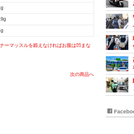
1g
.9g
4g
iet～インナーマッスルを鍛えなければお腹は凹まな
次の商品へ
Faceb