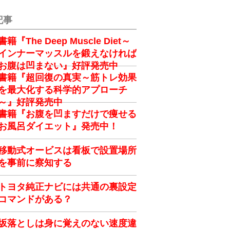
記事
書籍『The Deep Muscle Diet～
インナーマッスルを鍛えなければ
お腹は凹まない』好評発売中
書籍『超回復の真実～筋トレ効果
を最大化する科学的アプローチ
～』好評発売中
書籍『お腹を凹ますだけで痩せる
お風呂ダイエット』発売中！
移動式オービスは看板で設置場所
を事前に察知する
トヨタ純正ナビには共通の裏設定
コマンドがある？
坂落としは身に覚えのない速度違