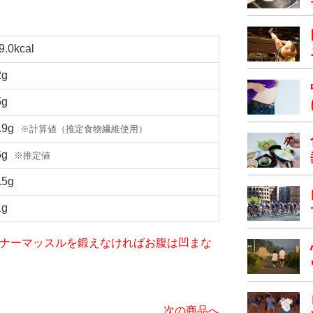
9.0kcal
2g
5g
.9g
※計算値（推定食物繊維使用）
6g
※推定値
.5g
1g
iet～インナーマッスルを鍛えなければお腹は凹まな
次の商品へ