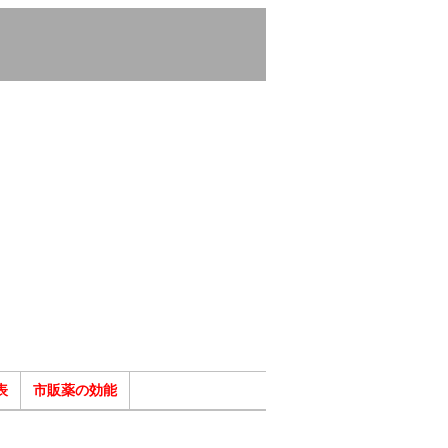
表
市販薬の効能
ク