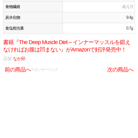
食物繊維
未入力
炭水化物
9.4g
食塩相当量
0.7g
書籍『The Deep Muscle Diet～インナーマッスルを鍛え
なければお腹は凹まない』がAmazonで好評発売中！
店舗:
なか卯
前の商品へ
次の商品へ
スポンサーリンク