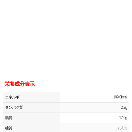
栄養成分表示
エネルギー
199.0kcal
タンパク質
2.2g
脂質
17.0g
糖質
未入力