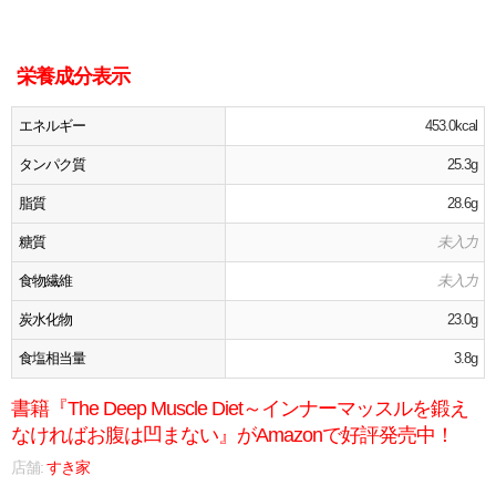
栄養成分表示
エネルギー
453.0kcal
タンパク質
25.3g
脂質
28.6g
糖質
未入力
食物繊維
未入力
炭水化物
23.0g
食塩相当量
3.8g
書籍『The Deep Muscle Diet～インナーマッスルを鍛え
なければお腹は凹まない』がAmazonで好評発売中！
店舗:
すき家