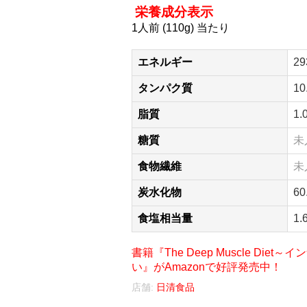
栄養成分表示
1人前 (110g) 当たり
エネルギー
29
タンパク質
10
脂質
1.
糖質
未
食物繊維
未
炭水化物
60
食塩相当量
1.
書籍『The Deep Muscle D
い』がAmazonで好評発売中！
店舗:
日清食品