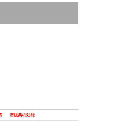
表
市販薬の効能
ク