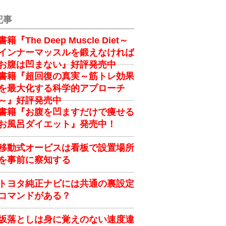
記事
書籍『The Deep Muscle Diet～
インナーマッスルを鍛えなければ
お腹は凹まない』好評発売中
書籍『超回復の真実～筋トレ効果
を最大化する科学的アプローチ
～』好評発売中
書籍『お腹を凹ますだけで痩せる
お風呂ダイエット』発売中！
移動式オービスは看板で設置場所
を事前に察知する
トヨタ純正ナビには共通の裏設定
コマンドがある？
坂落としは身に覚えのない速度違