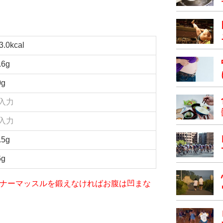
3.0kcal
.6g
0g
入力
入力
.5g
6g
iet～インナーマッスルを鍛えなければお腹は凹まな