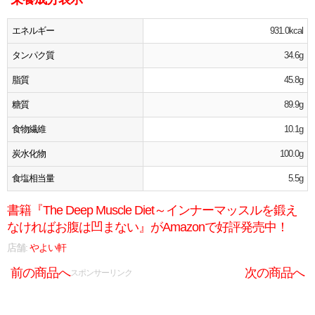
エネルギー
931.0kcal
タンパク質
34.6g
脂質
45.8g
糖質
89.9g
食物繊維
10.1g
炭水化物
100.0g
食塩相当量
5.5g
書籍『The Deep Muscle Diet～インナーマッスルを鍛え
なければお腹は凹まない』がAmazonで好評発売中！
店舗:
やよい軒
前の商品へ
次の商品へ
スポンサーリンク