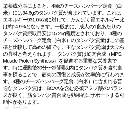
栄養成分表によると、4種のチーズハンバーグ定食（白
米）には34.6gのタンパク質が含まれています。これは
エネルギー931.0kcalに対して、たんぱく質エネルギー比
は約14.9%となります。一般的に、成人の1食あたりの
タンパク質摂取目安は15-25g程度とされており、4種の
チーズハンバーグ定食（白米）のタンパク質量はこの基
準と比較して高めの値です。主なタンパク質源は天ぷら
の具材と考えられます。 タンパク質は筋肉合成（MPS:
Muscle Protein Synthesis）を促進する重要な栄養素で
す。特に運動後30分〜2時間以内にタンパク質を含む食
事を摂ることで、筋肉の回復と成長が効率的に行われま
す。4種のチーズハンバーグ定食（白米）に含まれる普
通なタンパク質は、BCAAを含む必須アミノ酸のバラン
スが良く、筋タンパク質合成を効果的にサポートする可
能性があります。
スポンサーリンク