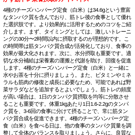
4種のチーズハンバーグ定食（白米）は34.6gという豊富
なタンパク質を含んでおり、筋トレ後の食事として優れ
た選択肢です。より効果的に活用するためのコツをご紹
介します。まず、タイミングとしては、激しいトレーニ
ングの30分〜2時間以内に摂取するのが理想的です。こ
の時間帯は筋タンパク質合成が活発化しており、食事の
効果が最大化されます。次に、水分摂取も重要です。適
切な水分補給は栄養素の運搬と代謝を助け、回復を促進
します。4種のチーズハンバーグ定食（白米）と一緒に
水やお茶を十分に摂りましょう。また、ビタミンやミネ
ラルも筋肉の修復と成長に必要なため、可能であれば野
菜サラダなどを追加するとよいでしょう。筋トレの頻度
が高い場合は、1日のタンパク質摂取を均等に分散させ
ることも重要です。体重1kgあたり1日1.6-2.2gのタンパ
ク質を、3-6回の食事に分けて摂ることで、常に筋タン
パク質合成を促進できます。4種のチーズハンバーグ定
食（白米）を食べる日は、他の食事のタンパク質量を調
整して全体のバランスを取りましょう。さらに、良質な