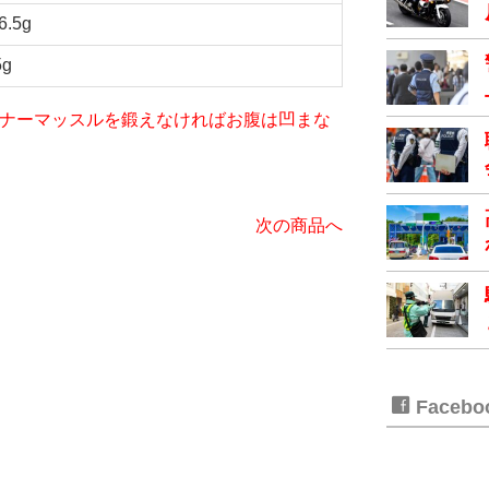
6.5g
5g
iet～インナーマッスルを鍛えなければお腹は凹まな
次の商品へ
Faceb