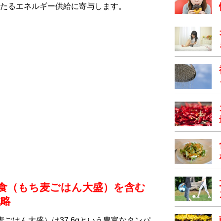
たるエネルギー供給に寄与します。
食（もち⻨ごはん大盛）を含む
戦略
ごはん大盛）は37.6gという豊富なタンパ