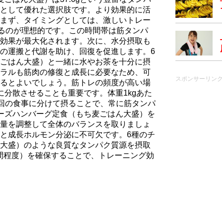
として優れた選択肢です。より効果的に活
まず、タイミングとしては、激しいトレー
するのが理想的です。この時間帯は筋タンパ
効果が最大化されます。次に、水分摂取も
の運搬と代謝を助け、回復を促進します。6
ごはん大盛）と一緒に水やお茶を十分に摂
ラルも筋肉の修復と成長に必要なため、可
スポンサーリン
るとよいでしょう。筋トレの頻度が高い場
に分散させることも重要です。体重1kgあた
、3-6回の食事に分けて摂ることで、常に筋タンパ
ーズハンバーグ定食（もち⻨ごはん大盛）を
量を調整して全体のバランスを取りましょ
と成長ホルモン分泌に不可欠です。6種のチ
大盛）のような良質なタンパク質源を摂取
時間程度）を確保することで、トレーニング効