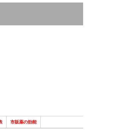
表
市販薬の効能
ク