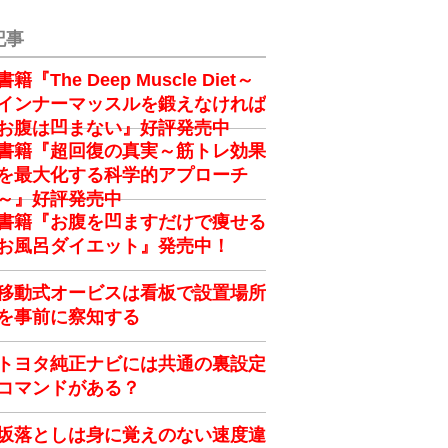
記事
書籍『The Deep Muscle Diet～
インナーマッスルを鍛えなければ
お腹は凹まない』好評発売中
書籍『超回復の真実～筋トレ効果
を最大化する科学的アプローチ
～』好評発売中
書籍『お腹を凹ますだけで痩せる
お風呂ダイエット』発売中！
移動式オービスは看板で設置場所
を事前に察知する
トヨタ純正ナビには共通の裏設定
コマンドがある？
坂落としは身に覚えのない速度違